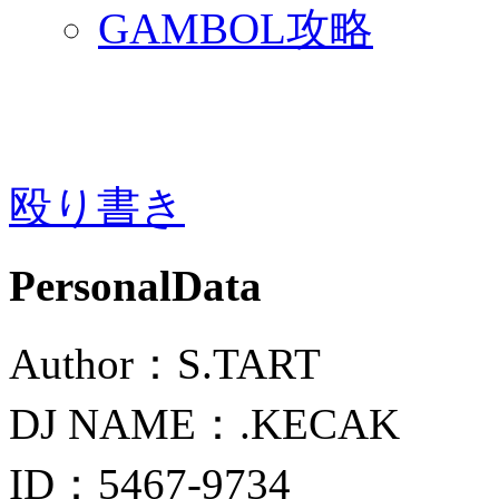
GAMBOL攻略
殴り書き
PersonalData
Author：S.TART
DJ NAME：.KECAK
ID：5467-9734