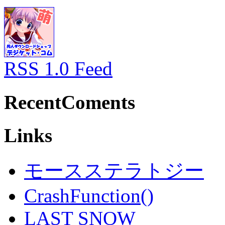
RSS 1.0 Feed
RecentComents
Links
モースステラトジー
CrashFunction()
LAST SNOW