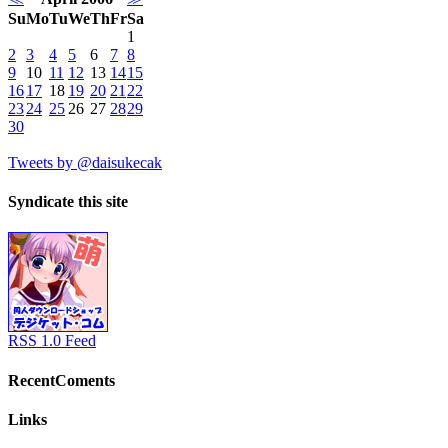
Su
Mo
Tu
We
Th
Fr
Sa
1
2
3
4
5
6
7
8
9
10
11
12
13
14
15
16
17
18
19
20
21
22
23
24
25
26
27
28
29
30
Tweets by @daisukecak
Syndicate this site
RSS 1.0 Feed
RecentComents
Links