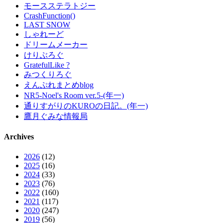
モースステラトジー
CrashFunction()
LAST SNOW
しゃれーど
ドリームメーカー
けりぶろぐ
GratefulLike ?
みつくりろぐ
えんぷれまとめblog
NR5-Noel's Room ver.5-(年一)
通りすがりのKUROの日記。(年一)
鷹月ぐみな情報局
Archives
2026
(12)
2025
(16)
2024
(33)
2023
(76)
2022
(160)
2021
(117)
2020
(247)
2019
(56)