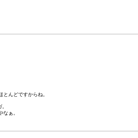
がほとんどですからね。
ガ。
やなぁ。