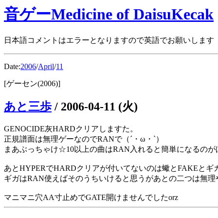
音ゲーMedicine of DaisuKecak
日本語コメントはエラーとなりますので英語でお願いします
Date:
2006
/
April
/
11
[ゲーセン(2006)]
あと三歩
/
2006-04-11 (火)
GENOCIDE灰HARDクリアしますた。
正規譜面は無理ゲーなのでRANで（´・ω・`）
まあぶっちゃけ☆10以上の曲はRAN入れると簡単になるの
あとHYPERでHARDクリアが付いてないのは蠍とFAKEとギ
ギガはRAN使えばそのうちいけると思うがあとの二つは無理
マニマニ穴AA寸止めでGATE開けませんでしたorz