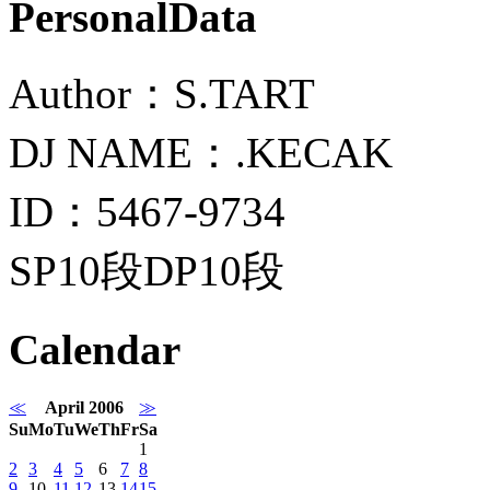
PersonalData
Author：S.TART
DJ NAME：.KECAK
ID：5467-9734
SP10段DP10段
Calendar
≪
April 2006
≫
Su
Mo
Tu
We
Th
Fr
Sa
1
2
3
4
5
6
7
8
9
10
11
12
13
14
15