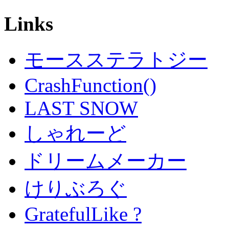
Links
モースステラトジー
CrashFunction()
LAST SNOW
しゃれーど
ドリームメーカー
けりぶろぐ
GratefulLike ?