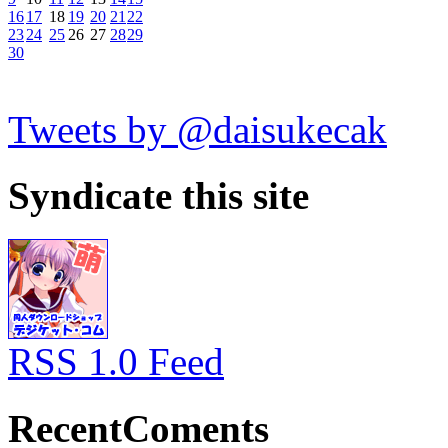
16
17
18
19
20
21
22
23
24
25
26
27
28
29
30
Tweets by @daisukecak
Syndicate this site
RSS 1.0 Feed
RecentComents