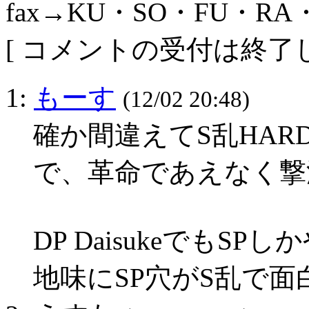
fax→KU・SO・FU・RA
[ コメントの受付は終了し
1:
もーす
(12/02 20:48)
確か間違えてS乱HA
で、革命であえなく撃
DP DaisukeでもS
地味にSP穴がS乱で