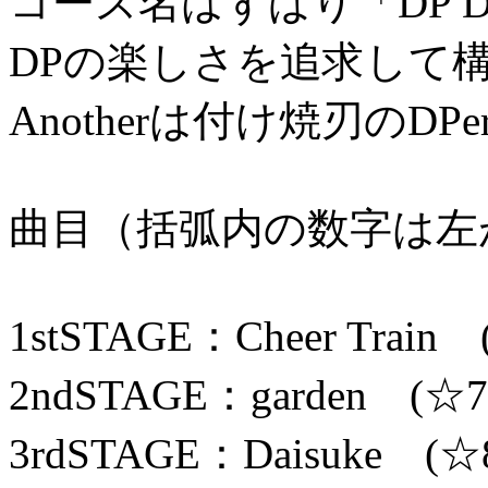
コース名はずばり「DP Dai
DPの楽しさを追求して
Anotherは付け焼刃のD
曲目（括弧内の数字は左
1stSTAGE：Cheer Train
2ndSTAGE：garden (☆7
3rdSTAGE：Daisuke (☆