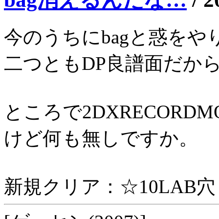
今のうちにbagと惑を
二つともDP良譜面だか
ところで2DXRECORD
けど何も無しですか。
新規クリア：☆10LAB穴