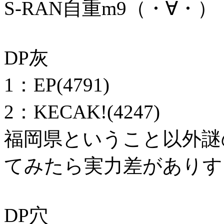
S-RAN自重m9（・∀・）
DP灰
1：EP(4791)
2：KECAK!(4247)
福岡県ということ以外謎
てみたら実力差がありすぎ
DP穴