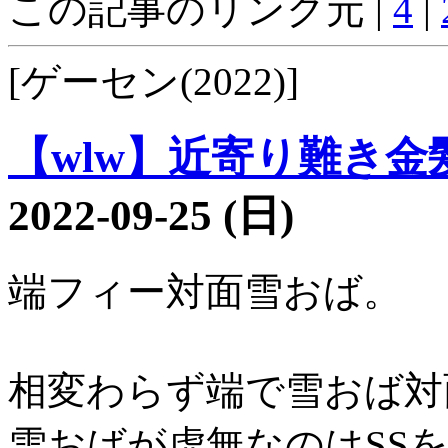
この記事のリンク元 |
4
|
[ゲーセン(2022)]
【wlw】近寄り難き金髪3
2022-09-25 (日)
端フィー対面雪おば。
相変わらず端で雪おば対
雪おばが虚無なのはSS