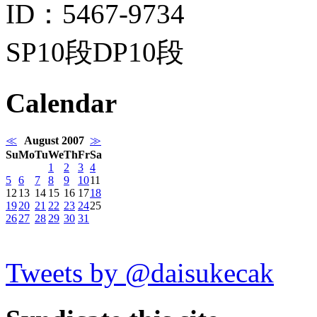
ID：5467-9734
SP10段DP10段
Calendar
≪
August 2007
≫
Su
Mo
Tu
We
Th
Fr
Sa
1
2
3
4
5
6
7
8
9
10
11
12
13
14
15
16
17
18
19
20
21
22
23
24
25
26
27
28
29
30
31
Tweets by @daisukecak