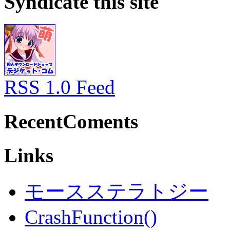
Syndicate this site
RSS 1.0 Feed
RecentComents
Links
モースステラトジー
CrashFunction()