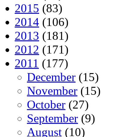
2015
(83)
2014
(106)
2013
(181)
2012
(171)
2011
(177)
December
(15)
November
(15)
October
(27)
September
(9)
August
(10)