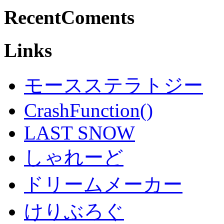
RecentComents
Links
モースステラトジー
CrashFunction()
LAST SNOW
しゃれーど
ドリームメーカー
けりぶろぐ