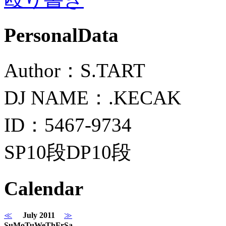
PersonalData
Author：S.TART
DJ NAME：.KECAK
ID：5467-9734
SP10段DP10段
Calendar
≪
July 2011
≫
Su
Mo
Tu
We
Th
Fr
Sa