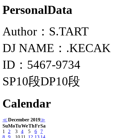
PersonalData
Author：S.TART
DJ NAME：.KECAK
ID：5467-9734
SP10段DP10段
Calendar
≪
December 2019
≫
Su
Mo
Tu
We
Th
Fr
Sa
1
2
3
4
5
6
7
8
9
10
11
12
13
14