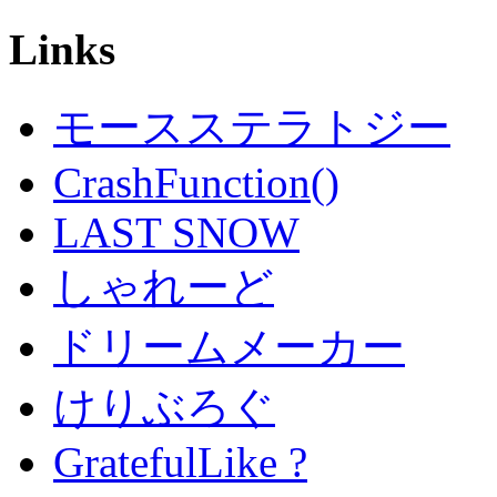
Links
モースステラトジー
CrashFunction()
LAST SNOW
しゃれーど
ドリームメーカー
けりぶろぐ
GratefulLike ?