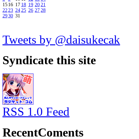
15
16
17
18
19
20
21
22
23
24
25
26
27
28
29
30
31
Tweets by @daisukecak
Syndicate this site
RSS 1.0 Feed
RecentComents