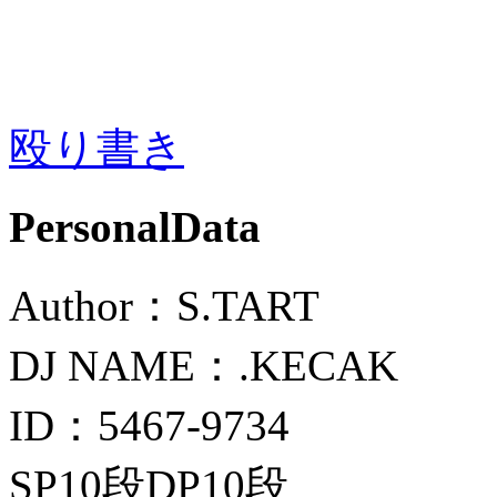
殴り書き
PersonalData
Author：S.TART
DJ NAME：.KECAK
ID：5467-9734
SP10段DP10段