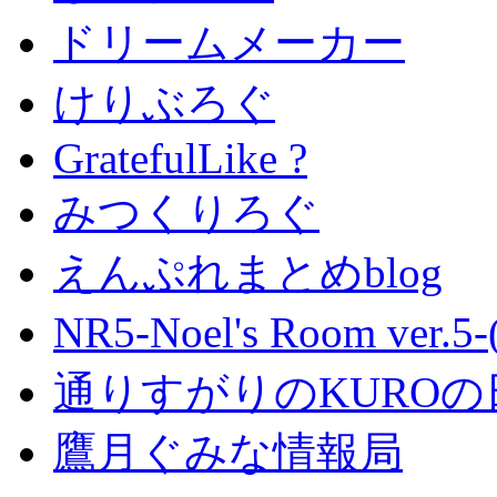
ドリームメーカー
けりぶろぐ
GratefulLike ?
みつくりろぐ
えんぷれまとめblog
NR5-Noel's Room ver.
通りすがりのKUROの
鷹月ぐみな情報局