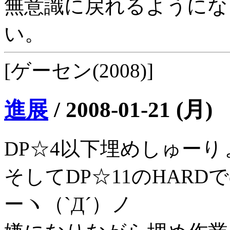
無意識に戻れるようにな
い。
[ゲーセン(2008)]
進展
/
2008-01-21 (月)
DP☆4以下埋めしゅーり
そしてDP☆11のHAR
ーヽ（`Д´）ノ