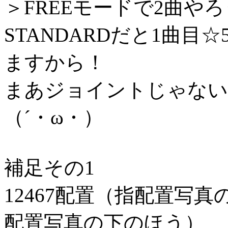
＞FREEモードで2曲やろ
STANDARDだと1曲目☆
ますから！
まあジョイントじゃない
（´・ω・）
補足その1
12467配置（指配置写真
配置写真の下のほう）