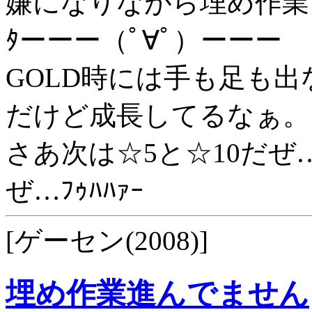
嫌になりながら埋め作業
ﾀーーー（ﾟ∀ﾟ）ーーー
GOLD時には手も足も
だけど成長してるなぁ。
さあ次は☆5と☆10だぜ
ぜ…ﾌｩﾊﾊｧｰ
[ゲーセン(2008)]
埋め作業進んでません