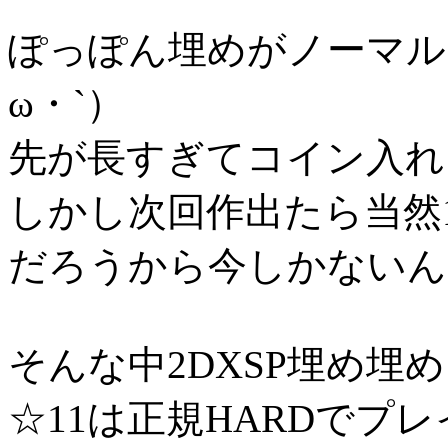
ぽっぽん埋めがノーマル1
ω・`）
先が長すぎてコイン入れ
しかし次回作出たら当然1
だろうから今しかないん
そんな中2DXSP埋め埋
☆11は正規HARDでプ