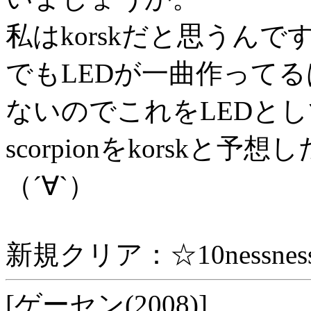
私はkorskだと思うんで
でもLEDが一曲作ってる
ないのでこれをLEDと
scorpionをkorsk
（´∀`）
新規クリア：☆10nessnes
[ゲーセン(2008)]