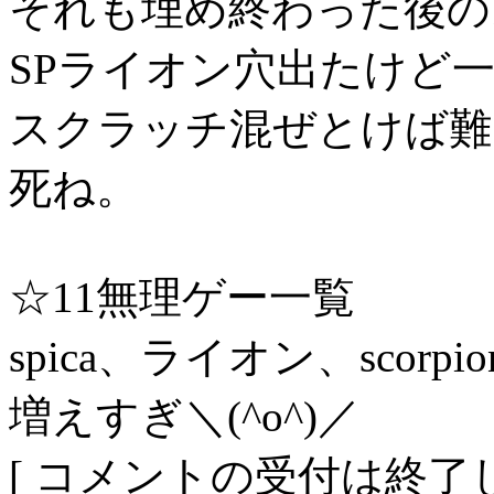
それも埋め終わった後の
SPライオン穴出たけど
スクラッチ混ぜとけば難
死ね。
☆11無理ゲー一覧
spica、ライオン、scorpion
増えすぎ＼(^o^)／
[ コメントの受付は終了し