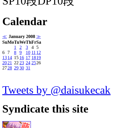
SP10段DP10段
Calendar
≪
January 2008
≫
Su
Mo
Tu
We
Th
Fr
Sa
1
2
3
4
5
6
7
8
9
10
11
12
13
14
15
16
17
18
19
20
21
22
23
24
25
26
27
28
29
30
31
Tweets by @daisukecak
Syndicate this site