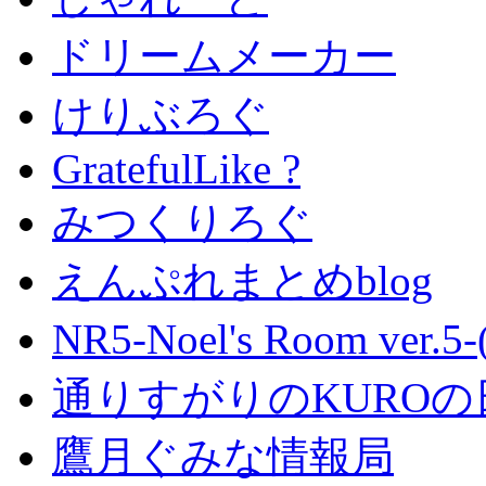
ドリームメーカー
けりぶろぐ
GratefulLike ?
みつくりろぐ
えんぷれまとめblog
NR5-Noel's Room ver.
通りすがりのKUROの
鷹月ぐみな情報局