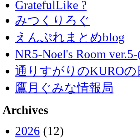
GratefulLike ?
みつくりろぐ
えんぷれまとめblog
NR5-Noel's Room ver.
通りすがりのKUROの
鷹月ぐみな情報局
Archives
2026
(12)