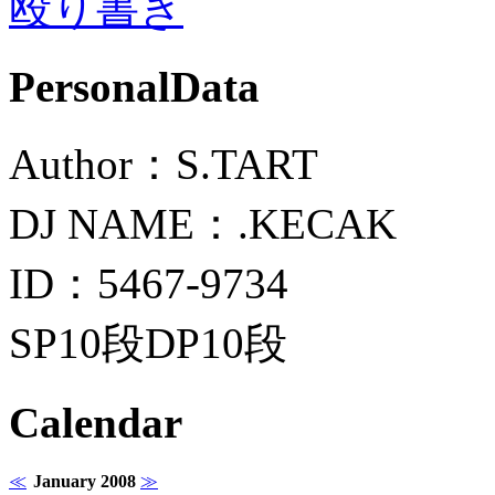
殴り書き
PersonalData
Author：S.TART
DJ NAME：.KECAK
ID：5467-9734
SP10段DP10段
Calendar
≪
January 2008
≫