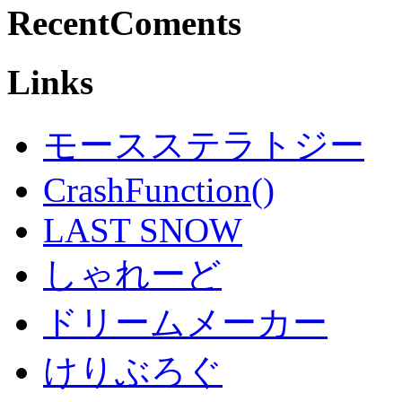
RecentComents
Links
モースステラトジー
CrashFunction()
LAST SNOW
しゃれーど
ドリームメーカー
けりぶろぐ