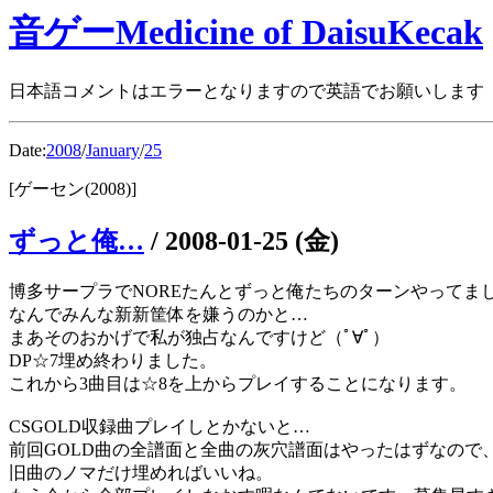
音ゲーMedicine of DaisuKecak
日本語コメントはエラーとなりますので英語でお願いします
Date:
2008
/
January
/
25
[ゲーセン(2008)]
ずっと俺…
/
2008-01-25 (金)
博多サープラでNOREたんとずっと俺たちのターンやってま
なんでみんな新新筐体を嫌うのかと…
まあそのおかげで私が独占なんですけど（ﾟ∀ﾟ）
DP☆7埋め終わりました。
これから3曲目は☆8を上からプレイすることになります。
CSGOLD収録曲プレイしとかないと…
前回GOLD曲の全譜面と全曲の灰穴譜面はやったはずなので
旧曲のノマだけ埋めればいいね。