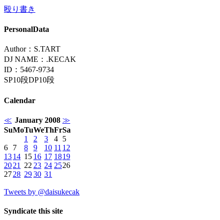
殴り書き
PersonalData
Author：S.TART
DJ NAME：.KECAK
ID：5467-9734
SP10段DP10段
Calendar
≪
January 2008
≫
Su
Mo
Tu
We
Th
Fr
Sa
1
2
3
4
5
6
7
8
9
10
11
12
13
14
15
16
17
18
19
20
21
22
23
24
25
26
27
28
29
30
31
Tweets by @daisukecak
Syndicate this site