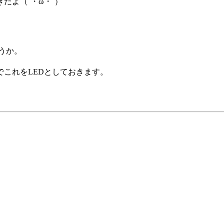
だよ（´・ω・`）
ょうか。
でこれをLEDとしておきます。