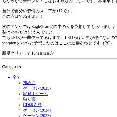
もう今から全部プレイしなおす暇なんてないです。募集早すぎ
自分で自分の叙情のスコアがｲﾐﾌです。
この点はでねぇよぉ！
次のアンケではEagle(Icarus)の中の人を予想してもらいまし
私はkorskだと思うんですよ。
でもLEDが一曲作ってるはずで、LEDっぽい曲が他にないの
scorpionをkorskと予想したのはここの辻褄あわせです（´∀`）
新規クリア：☆10nessness穴
Categories
全て
初めに
ゲーセン(2025)
家庭用ゲーム
独り言
CD購入歴
ゲーセン(2024)
ゲーセン(2023)