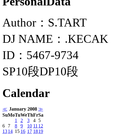
PersonalData
Author：S.TART
DJ NAME：.KECAK
ID：5467-9734
SP10段DP10段
Calendar
≪
January 2008
≫
Su
Mo
Tu
We
Th
Fr
Sa
1
2
3
4
5
6
7
8
9
10
11
12
13
14
15
16
17
18
19