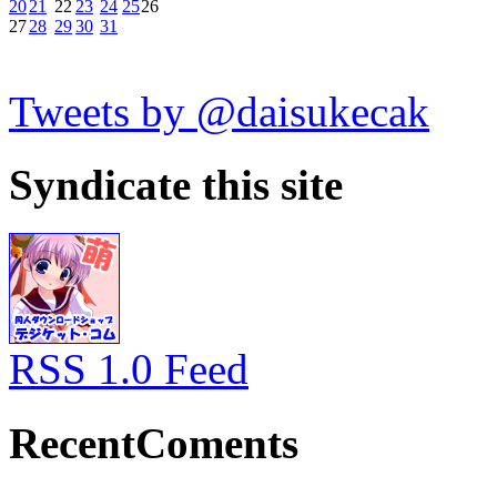
20
21
22
23
24
25
26
27
28
29
30
31
Tweets by @daisukecak
Syndicate this site
RSS 1.0 Feed
RecentComents