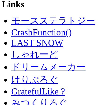
Links
モースステラトジー
CrashFunction()
LAST SNOW
しゃれーど
ドリームメーカー
けりぶろぐ
GratefulLike ?
みつくりろぐ