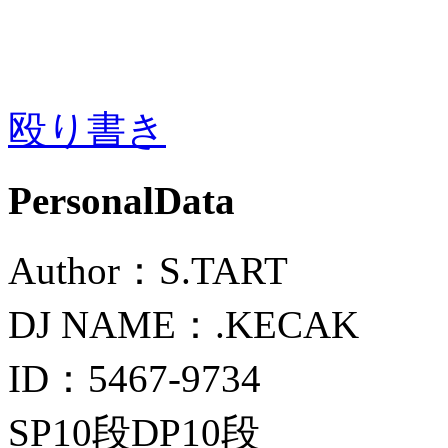
殴り書き
PersonalData
Author：S.TART
DJ NAME：.KECAK
ID：5467-9734
SP10段DP10段