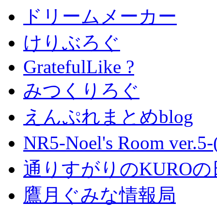
ドリームメーカー
けりぶろぐ
GratefulLike ?
みつくりろぐ
えんぷれまとめblog
NR5-Noel's Room ver.
通りすがりのKUROの
鷹月ぐみな情報局