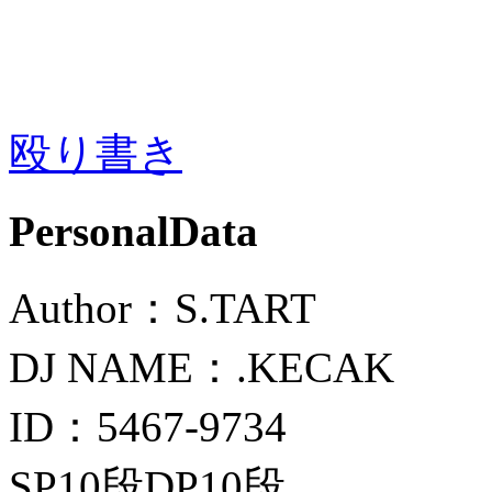
殴り書き
PersonalData
Author：S.TART
DJ NAME：.KECAK
ID：5467-9734
SP10段DP10段