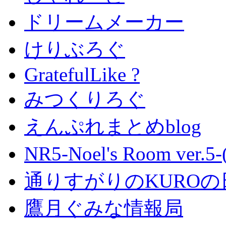
ドリームメーカー
けりぶろぐ
GratefulLike ?
みつくりろぐ
えんぷれまとめblog
NR5-Noel's Room ver.
通りすがりのKUROの
鷹月ぐみな情報局