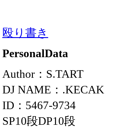
殴り書き
PersonalData
Author：S.TART
DJ NAME：.KECAK
ID：5467-9734
SP10段DP10段