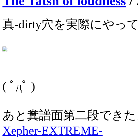
The Tatsh of loudness
/
真-dirty穴を実際にやっ
( ﾟдﾟ )
あと糞譜面第二段できたよ
Xepher-EXTREME-