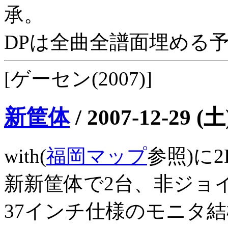
承。
DPは全曲全譜面埋める
[ゲーセン(2007)]
新筐体
/
2007-12-29 (土
with(
福岡マップ
参照)に
新新筐体で2台、非ジョ
37インチ仕様のモニタ