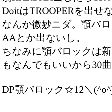
DoitはTROOPERを
なんか微妙ニダ。顎バロ
AAとか出ないし。
ちなみに顎バロックは新
もなんでもいいから30
DP顎バロック☆12＼(^o^