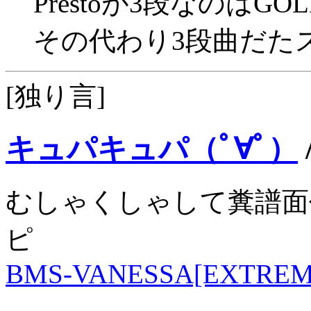
Prestoが3段なのは
その代わり3段曲だた
[独り言]
キュパキュパ（ﾟ∀ﾟ）
むしゃくしゃして糞譜面作
ピ
BMS-VANESSA[EXTREM