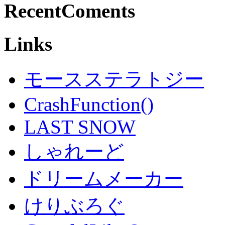
RecentComents
Links
モースステラトジー
CrashFunction()
LAST SNOW
しゃれーど
ドリームメーカー
けりぶろぐ