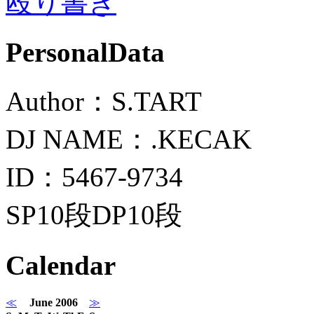
殴り書き
PersonalData
Author：S.TART
DJ NAME：.KECAK
ID：5467-9734
SP10段DP10段
Calendar
≪
June 2006
≫