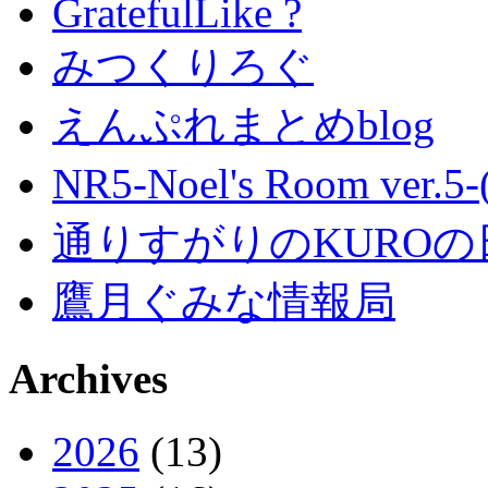
GratefulLike ?
みつくりろぐ
えんぷれまとめblog
NR5-Noel's Room ver.
通りすがりのKUROの
鷹月ぐみな情報局
Archives
2026
(13)