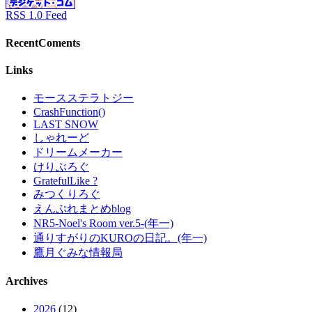
RSS 1.0 Feed
RecentComents
Links
モースステラトジー
CrashFunction()
LAST SNOW
しゃれーど
ドリームメーカー
けりぶろぐ
GratefulLike ?
みつくりろぐ
えんぷれまとめblog
NR5-Noel's Room ver.5-(年一)
通りすがりのKUROの日記。(年一)
鷹月ぐみな情報局
Archives
2026
(12)