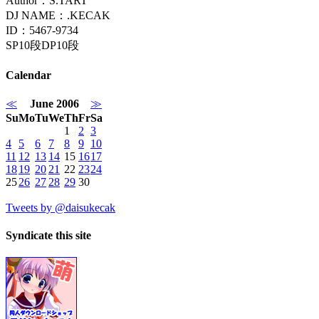
Author：S.TART
DJ NAME：.KECAK
ID：5467-9734
SP10段DP10段
Calendar
≪
June 2006
≫
Su
Mo
Tu
We
Th
Fr
Sa
1
2
3
4
5
6
7
8
9
10
11
12
13
14
15
16
17
18
19
20
21
22
23
24
25
26
27
28
29
30
Tweets by @daisukecak
Syndicate this site