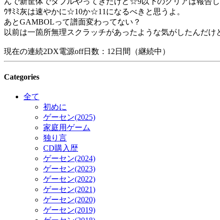
んで新筐体でダブルやってきたけど☆9以下のクリアは報告
ｳｻﾐﾐ灰は速やかに☆10か☆11になるべきと思うよ。
あとGAMBOLって譜面変わってない？
以前は一箇所無理スクラッチがあったような気がしたんだけ
現在の連続2DX電源off日数：12日間（継続中）
Categories
全て
初めに
ゲーセン(2025)
家庭用ゲーム
独り言
CD購入歴
ゲーセン(2024)
ゲーセン(2023)
ゲーセン(2022)
ゲーセン(2021)
ゲーセン(2020)
ゲーセン(2019)