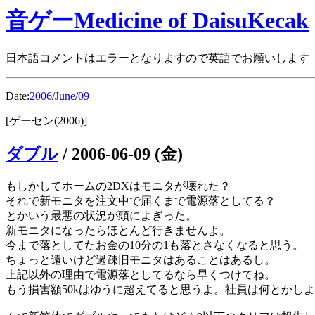
音ゲーMedicine of DaisuKecak
日本語コメントはエラーとなりますので英語でお願いします
Date:
2006
/
June
/
09
[ゲーセン(2006)]
ダブル
/
2006-06-09 (金)
もしかしてホームの2DXはモニタが壊れた？
それで新モニタを注文中で届くまで電源落としてる？
とかいう最悪の状況が頭によぎった。
新モニタになったらほとんど行きませんよ。
今まで落としてたお金の10分の1も落とさなくなると思う。
ちょっと遠いけど過疎旧モニタはあることはあるし。
上記以外の理由で電源落としてるなら早くつけてね。
もう損害額50kはゆうに超えてると思うよ。社員は何とかし