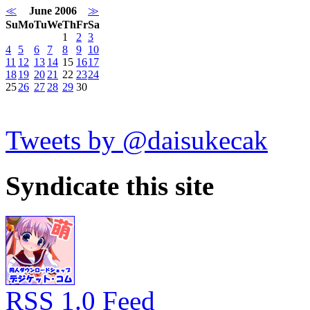
≪
June 2006
≫
Su
Mo
Tu
We
Th
Fr
Sa
1
2
3
4
5
6
7
8
9
10
11
12
13
14
15
16
17
18
19
20
21
22
23
24
25
26
27
28
29
30
Tweets by @daisukecak
Syndicate this site
RSS 1.0 Feed