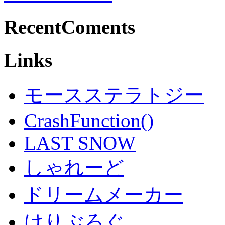
RecentComents
Links
モースステラトジー
CrashFunction()
LAST SNOW
しゃれーど
ドリームメーカー
けりぶろぐ