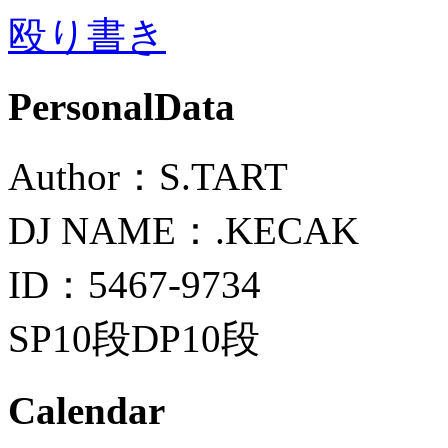
殴り書き
PersonalData
Author：S.TART
DJ NAME：.KECAK
ID：5467-9734
SP10段DP10段
Calendar