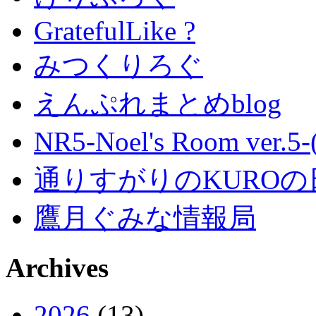
GratefulLike ?
みつくりろぐ
えんぷれまとめblog
NR5-Noel's Room ver.
通りすがりのKUROの
鷹月ぐみな情報局
Archives
2026
(13)