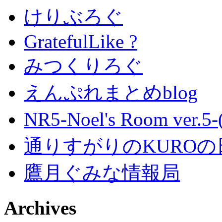
けりぶろぐ
GratefulLike ?
みつくりろぐ
えんぷれまとめblog
NR5-Noel's Room ver.
通りすがりのKUROの
鷹月ぐみな情報局
Archives