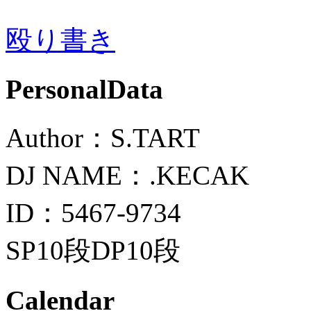
殴り書き
PersonalData
Author：S.TART
DJ NAME：.KECAK
ID：5467-9734
SP10段DP10段
Calendar