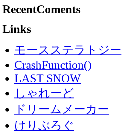
RecentComents
Links
モースステラトジー
CrashFunction()
LAST SNOW
しゃれーど
ドリームメーカー
けりぶろぐ