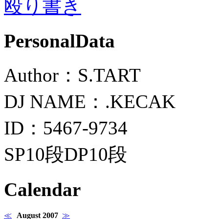
殴り書き
PersonalData
Author：S.TART
DJ NAME：.KECAK
ID：5467-9734
SP10段DP10段
Calendar
≪
August 2007
≫