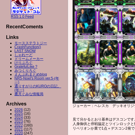
RSS 1.0 Feed
RecentComents
Links
モースステラトジー
CrashFunction()
LAST SNOW
しゃれーど
ドリームメーカー
けりぶろぐ
GratefulLike ?
みつくりろぐ
えんぷれまとめblog
NR5-Noel's Room ver.5-(年
一)
通りすがりのKUROの日記。
(年一)
鷹月ぐみな情報局
Archives
ジョーカー：ヘレスカ デッキオリジナ
2026
(12)
2025
(16)
2024
(33)
見て分かるとおり基本はデスコンです
2023
(76)
人身御供と停戦協定とツインロックと
2022
(160)
リベリオンか業で1点＋デスコン2発で
2021
(117)
2020
(247)