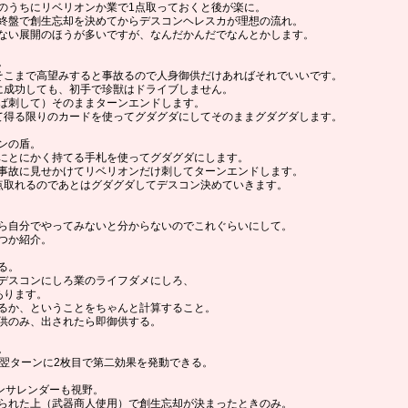
のうちにリベリオンか業で1点取っておくと後が楽に。
終盤で創生忘却を決めてからデスコンヘレスカが理想の流れ。
ない展開のほうが多いですが、なんだかんだでなんとかします。
。
そこまで高望みすると事故るので人身御供だけあればそれでいいです。
に成功しても、初手で珍獣はドライブしません。
ば刺して）そのままターンエンドします。
て得る限りのカードを使ってグダグダにしてそのままグダグダします。
ンの盾。
にとにかく持てる手札を使ってグダグダにします。
事故に見せかけてリベリオンだけ刺してターンエンドします。
点取れるのであとはグダグダしてデスコン決めていきます。
ら自分でやってみないと分からないのでこれぐらいにして。
つか紹介。
る。
デスコンにしろ業のライフダメにしろ、
あります。
るか、ということをちゃんと計算すること。
供のみ、出されたら即御供する。
。
、翌ターンに2枚目で第二効果を発動できる。
ンサレンダーも視野。
られた上（武器商人使用）で創生忘却が決まったときのみ。