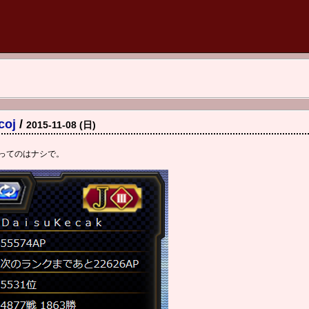
oj
/
2015-11-08 (日)
ってのはナシで。