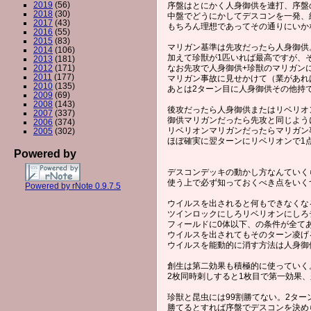
2019
(56)
序盤はとにかく人身御供を連打、序盤
2018
(30)
中盤でどうにかしてデスコンを一発、
2017
(43)
もちろん理想であってその通りにいか
2016
(55)
2015
(83)
マリガン基準は先攻だったら人身御供
2014
(106)
加えて珍獣が1匹いれば最高ですが、
2013
(181)
2012
(171)
なお先攻で人身御供+珍獣のマリガン
2011
(177)
マリガン事故に見せかけて（業があれ
2010
(135)
あとは2ターン目に人身御供その他持
2009
(69)
2008
(143)
後攻だったら人身御供またはリベリオ
2007
(337)
御供マリガンだったら先攻と同じよう
2006
(374)
リベリオンマリガンだったらマリガン
2005
(302)
ほぼ確実に翌ターンにリベリオンで1
Powered by
デスコンデッキの動かし方なんていく
使う上で必ず知っておくべき点をいく
Powered by rNote 0.9.7.5
ウイルスを出されると何もできなくな
ツインロックにしろリベリオンにしろ
フィールドに0体以下、の条件が全て
ウイルスを出されてもそのターン凌げ
ウイルスを能動的に消す方法は人身御
創生は第二効果も積極的に使っていく
2枚同時刺しすると1枚目で第一効果
珍獣と昆虫には99割勝てない。2ター
勝てるとすれば序盤でデスコンを決め