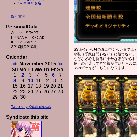
GAMBOL攻略
殴り書き
PersonalData
Author：S.TART
DJ NAME：.KECAK
ID：5467-9734
SP10段DP10段
SS上位からJ4の真ん中ぐらいまでは
珍獣（系統は問わない）に勝てない、
Calendar
などなど心を折るに十分なほどやられ
≪
November 2015
≫
使うのが楽しすぎて気が付いたらJ3
そのデッキがこちらになります。
Su
Mo
Tu
We
Th
Fr
Sa
1
2
3
4
5
6
7
8
9
10
11
12
13
14
15
16
17
18
19
20
21
22
23
24
25
26
27
28
29
30
Tweets by @daisukecak
Syndicate this site