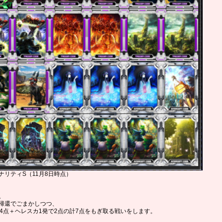
リティS（11月8日時点）
。
帰還でごまかしつつ、
4点＋ヘレスカ1発で2点の計7点をもぎ取る戦いをします。