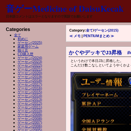
音ゲーMedicine of DaisuKecak
日本語コメントはエラーとなりますので英語でお願いします
Categories
Category:
全て
/
ゲーセン(2015)
全て
≪ メモ
|
PENTIUMまとめ ≫
初めに
ゲーセン(2025)
家庭用ゲーム
独り言
かぐやデッキでJ3昇格 #c
CD購入歴
ゲーセン(2024)
というわけで本日J3に昇格した。
ゲーセン(2023)
こんだけ数こなしといてようやくかよ
ゲーセン(2022)
ゲーセン(2021)
ゲーセン(2020)
ゲーセン(2019)
ゲーセン(2018)
ゲーセン(2017)
ゲーセン(2016)
ゲーセン(2015)
ゲーセン(2014)
ゲーセン(2013)
ゲーセン(2012)
ゲーセン(2011)
ゲーセン(2010)
ゲーセン(2009)
ゲーセン(2008)
ゲーセン(2007)
ゲーセン(2006)
ゲーセン(2005)