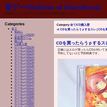
音ゲーMedicine of DaisuKecak
日本語コメントはエラーとなりますので英語でお願いします
Categories
Category:
全て
/
CD購入歴
全て
≪ CDを買ったらうｐするスレ
|
CDを
初めに
ゲーセン(2025)
家庭用ゲーム
独り言
CDを買ったらうｐするス
CD購入歴
ゲーセン(2024)
正確にはエロゲ買ったらCDが付いて
ゲーセン(2023)
予約してないけど予約特典です。
ゲーセン(2022)
ゲーセン(2021)
ゲーセン(2020)
ゲーセン(2019)
ゲーセン(2018)
ゲーセン(2017)
ゲーセン(2016)
ゲーセン(2015)
ゲーセン(2014)
ゲーセン(2013)
ゲーセン(2012)
ゲーセン(2011)
ゲーセン(2010)
ゲーセン(2009)
ゲーセン(2008)
ゲーセン(2007)
ゲーセン(2006)
ゲーセン(2005)