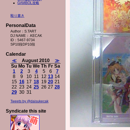
GAMBOL攻略
殴り書き
PersonalData
Author：S.TART
DJ NAME：.KECAK
ID：5467-9734
SP10段DP10段
Calendar
≪
August 2010
≫
Su
Mo
Tu
We
Th
Fr
Sa
1
2
3
4
5
6
7
8
9
10
11
12
13
14
15
16
17
18
19
20
21
22
23
24
25
26
27
28
29
30
31
Tweets by @daisukecak
Syndicate this site