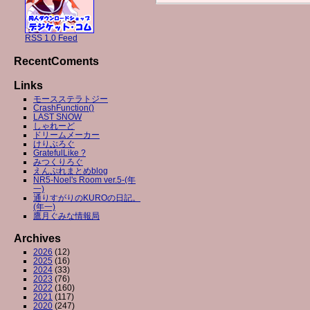
RSS 1.0 Feed
RecentComents
Links
モースステラトジー
CrashFunction()
LAST SNOW
しゃれーど
ドリームメーカー
けりぶろぐ
GratefulLike ?
みつくりろぐ
えんぷれまとめblog
NR5-Noel's Room ver.5-(年
一)
通りすがりのKUROの日記。
(年一)
鷹月ぐみな情報局
Archives
2026
(12)
2025
(16)
2024
(33)
2023
(76)
2022
(160)
2021
(117)
2020
(247)