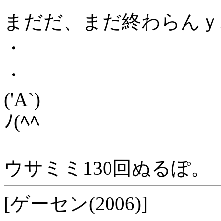
まだだ、まだ終わらんｙｶﾞ
・
・
('A`)
ﾉ(ﾍﾍ
ウサミミ130回ぬるぽ。
[ゲーセン(2006)]