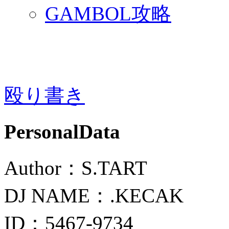
GAMBOL攻略
殴り書き
PersonalData
Author：S.TART
DJ NAME：.KECAK
ID：5467-9734