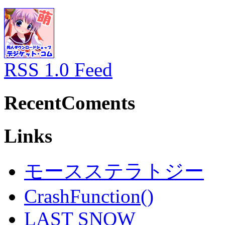
RSS 1.0 Feed
RecentComents
Links
モースステラトジー
CrashFunction()
LAST SNOW