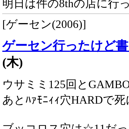
明日は件の8thの店に行
[ゲーセン(2006)]
ゲーセン行ったけど書
(木)
ウサミミ125回とGAMBO
あとﾊｧﾓﾆｨｨ穴HARDで死
ブッコロス穴は☆11だ