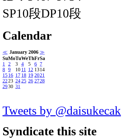
SP10段DP10段
Calendar
≪
January 2006
≫
Su
Mo
Tu
We
Th
Fr
Sa
1
2
3
4
5
6
7
8
9
10
11
12
13
14
15
16
17
18
19
20
21
22
23
24
25
26
27
28
29
30
31
Tweets by @daisukecak
Syndicate this site