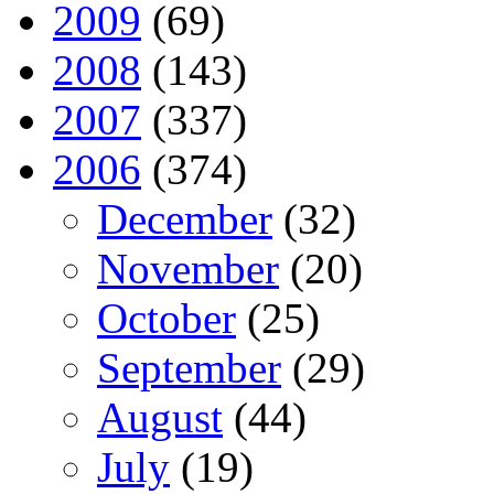
2009
(69)
2008
(143)
2007
(337)
2006
(374)
December
(32)
November
(20)
October
(25)
September
(29)
August
(44)
July
(19)