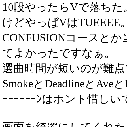
10段やったらVで落ちた
けどやっぱVはTUEEEE
CONFUSIONコース
てよかったですなぁ。
選曲時間が短いのが難点
SmokeとDeadlineとAveとH
ｰｰｰｰｰｰﾝはホント惜し
画面を綺麗にしてくれた