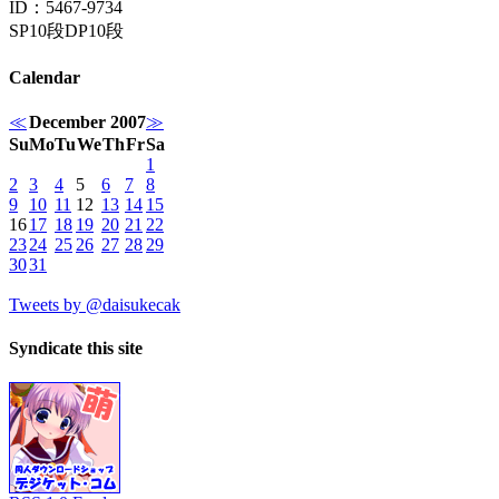
ID：5467-9734
SP10段DP10段
Calendar
≪
December 2007
≫
Su
Mo
Tu
We
Th
Fr
Sa
1
2
3
4
5
6
7
8
9
10
11
12
13
14
15
16
17
18
19
20
21
22
23
24
25
26
27
28
29
30
31
Tweets by @daisukecak
Syndicate this site