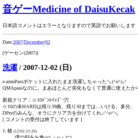
音ゲーMedicine of DaisuKecak
日本語コメントはエラーとなりますので英語でお願いします
Date:
2007
/
December
/
02
[ゲーセン(2007)]
洗濯
/
2007-12-02 (日)
e-amuPassポケットに入れたまま洗濯しちゃった＼(^o^)／
QMApassなのに。まあほとんど劣化もなくて普通に使えた
新規クリア：☆10ﾄﾞﾝﾚｲｯｺﾞｰ穴
☆10の未HARDは残り39曲。残り30までは…いける。多分。
DPerのみんな、オラにクリア力を分けてくれ／^o^＼
[ コメントの受付は終了しています ]
1: 槍
(12/02 23:20)
僕の顔をお食べ( ・ω・)つ