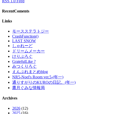
RSS 1.0 Feed
RecentComents
Links
モースステラトジー
CrashFunction()
LAST SNOW
しゃれーど
ドリームメーカー
けりぶろぐ
GratefulLike ?
みつくりろぐ
えんぷれまとめblog
NR5-Noel's Room ver.5-(年一)
通りすがりのKUROの日記。(年一)
鷹月ぐみな情報局
Archives
2026
(12)
2025
(16)