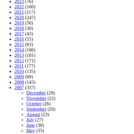
2023
(76)
2022
(160)
2021
(117)
2020
(247)
2019
(56)
2018
(30)
2017
(43)
2016
(55)
2015
(83)
2014
(106)
2013
(181)
2012
(171)
2011
(177)
2010
(135)
2009
(69)
2008
(143)
2007
(337)
December
(29)
November
(22)
October
(26)
September
(26)
August
(23)
July
(27)
June
(30)
May
(35)