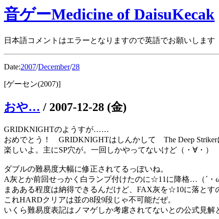
音ゲーMedicine of DaisuKecak
日本語コメントはエラーとなりますので英語でお願いします
Date:
2007
/
December
/
28
[ゲーセン(2007)]
おや…
/
2007-12-28 (金)
GRIDKNIGHTのようすが……
おめでとう！ GRIDKNIGHTはしんかして The Deep Strik
楽しいよ。主にSP穴が。一回しかやってないけど（・∀・）
ダブルの難易度大幅に修正されてるっぽいね。
A灰とか前回せっかく白ランプ付けたのに☆11に降格…（´・ω
まあある程度は納得できるんだけど、FAX灰を☆10に落と
これHARDクリアは並の8段9段じゃ不可能だぜ。
いくら難易度表記はノマゲしか考慮されてないとの公式見解