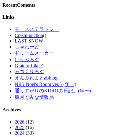
RecentComents
Links
モースステラトジー
CrashFunction()
LAST SNOW
しゃれーど
ドリームメーカー
けりぶろぐ
GratefulLike ?
みつくりろぐ
えんぷれまとめblog
NR5-Noel's Room ver.5-(年一)
通りすがりのKUROの日記。(年一)
鷹月ぐみな情報局
Archives
2026
(12)
2025
(16)
2024
(33)