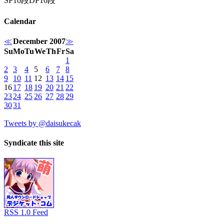
SP10段DP10段
Calendar
≪
December 2007
≫
Su
Mo
Tu
We
Th
Fr
Sa
1
2
3
4
5
6
7
8
9
10
11
12
13
14
15
16
17
18
19
20
21
22
23
24
25
26
27
28
29
30
31
Tweets by @daisukecak
Syndicate this site
RSS 1.0 Feed