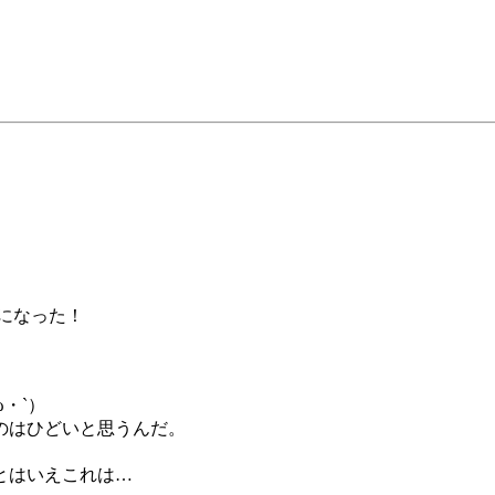
erになった！
・`）
すのはひどいと思うんだ。
とはいえこれは…