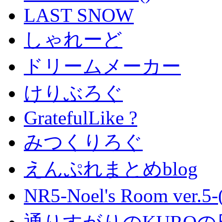
LAST SNOW
しゃれーど
ドリームメーカー
けりぶろぐ
GratefulLike ?
みつくりろぐ
えんぷれまとめblog
NR5-Noel's Room ver.