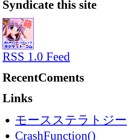
Syndicate this site
RSS 1.0 Feed
RecentComents
Links
モースステラトジー
CrashFunction()