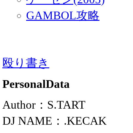
GAMBOL攻略
殴り書き
PersonalData
Author：S.TART
DJ NAME：.KECAK