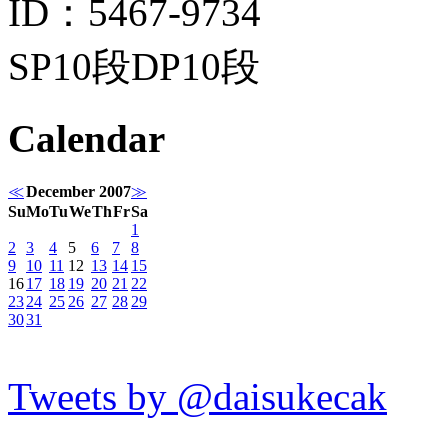
ID：5467-9734
SP10段DP10段
Calendar
≪
December 2007
≫
Su
Mo
Tu
We
Th
Fr
Sa
1
2
3
4
5
6
7
8
9
10
11
12
13
14
15
16
17
18
19
20
21
22
23
24
25
26
27
28
29
30
31
Tweets by @daisukecak