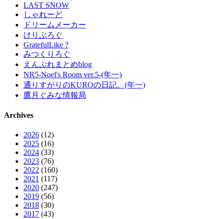
LAST SNOW
しゃれーど
ドリームメーカー
けりぶろぐ
GratefulLike ?
みつくりろぐ
えんぷれまとめblog
NR5-Noel's Room ver.5-(年一)
通りすがりのKUROの日記。(年一)
鷹月ぐみな情報局
Archives
2026
(12)
2025
(16)
2024
(33)
2023
(76)
2022
(160)
2021
(117)
2020
(247)
2019
(56)
2018
(30)
2017
(43)