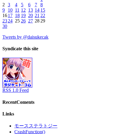
2
3
4
5
6
7
8
9
10
11
12
13
14
15
16
17
18
19
20
21
22
23
24
25
26
27
28
29
30
Tweets by @daisukecak
Syndicate this site
RSS 1.0 Feed
RecentComents
Links
モースステラトジー
CrashFunction()