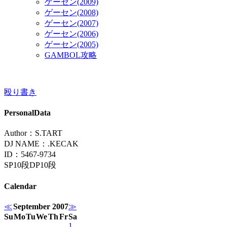
ゲーセン(2009)
ゲーセン(2008)
ゲーセン(2007)
ゲーセン(2006)
ゲーセン(2005)
GAMBOL攻略
殴り書き
PersonalData
Author：S.TART
DJ NAME：.KECAK
ID：5467-9734
SP10段DP10段
Calendar
≪
September 2007
≫
Su
Mo
Tu
We
Th
Fr
Sa
1