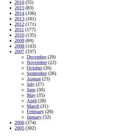
2016
(55)
2015
(83)
2014
(106)
2013
(181)
2012
(171)
2011
(177)
2010
(135)
2009
(69)
2008
(143)
2007
(337)
December
(29)
November
(22)
October
(26)
September
(26)
August
(23)
July
(27)
June
(30)
May
(35)
April
(28)
March
(31)
February
(28)
January
(32)
2006
(374)
2005
(302)