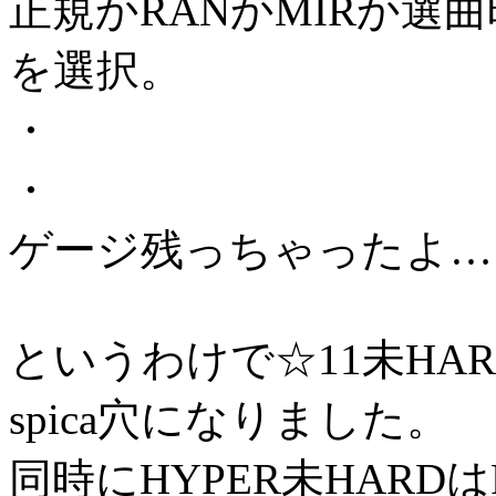
正規かRANかMIRか選
を選択。
・
・
ゲージ残っちゃったよ…
というわけで☆11未HA
spica穴になりました。
同時にHYPER未HARD