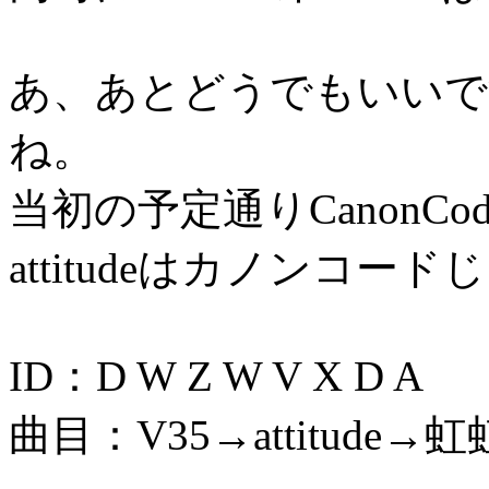
あ、あとどうでもいいで
ね。
当初の予定通りCanonC
attitudeはカノンコ
ID：D W Z W V X D A
曲目：V35→attitude→虹