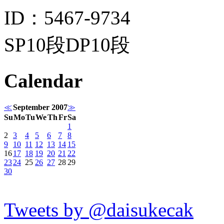
ID：5467-9734
SP10段DP10段
Calendar
≪
September 2007
≫
Su
Mo
Tu
We
Th
Fr
Sa
1
2
3
4
5
6
7
8
9
10
11
12
13
14
15
16
17
18
19
20
21
22
23
24
25
26
27
28
29
30
Tweets by @daisukecak