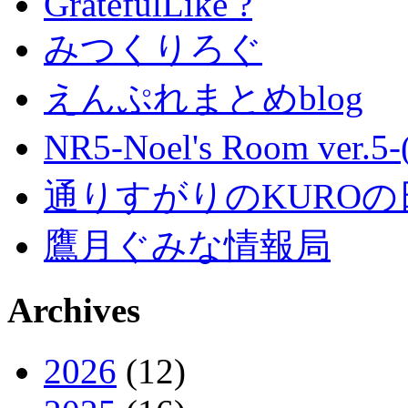
GratefulLike ?
みつくりろぐ
えんぷれまとめblog
NR5-Noel's Room ver.
通りすがりのKUROの
鷹月ぐみな情報局
Archives
2026
(12)