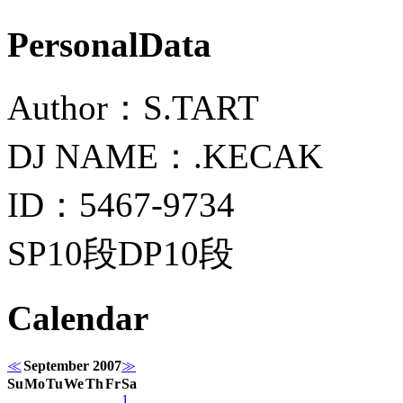
PersonalData
Author：S.TART
DJ NAME：.KECAK
ID：5467-9734
SP10段DP10段
Calendar
≪
September 2007
≫
Su
Mo
Tu
We
Th
Fr
Sa
1