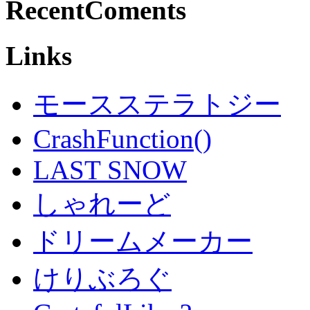
RecentComents
Links
モースステラトジー
CrashFunction()
LAST SNOW
しゃれーど
ドリームメーカー
けりぶろぐ