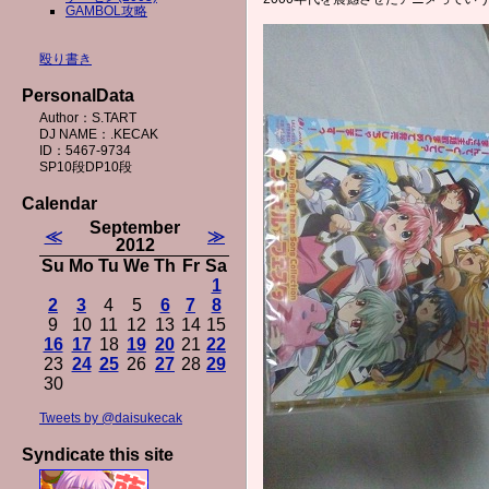
GAMBOL攻略
殴り書き
PersonalData
Author：S.TART
DJ NAME：.KECAK
ID：5467-9734
SP10段DP10段
Calendar
September
≪
≫
2012
Su
Mo
Tu
We
Th
Fr
Sa
1
2
3
4
5
6
7
8
9
10
11
12
13
14
15
16
17
18
19
20
21
22
23
24
25
26
27
28
29
30
Tweets by @daisukecak
Syndicate this site