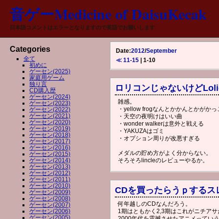
音ゲーMedicine of DaisuKecak
日本語コメントはエラーとなりますので英語でお願いします
Categories
Date:
2012
/
September
全て
≪ 11-15
| 1-10
初めに
ゲーセン(2025)
家庭用ゲーム
独り言
ロリコンじゃないけどLoli
CD購入歴
ゲーセン(2024)
雑感。
ゲーセン(2023)
・yellow frogなんとかかんとかが
ゲーセン(2022)
ゲーセン(2021)
・天空の夜明けはいい曲
ゲーセン(2020)
・wonder walkerは意外と戦える
ゲーセン(2019)
・YAKUZAはゴミ
ゲーセン(2018)
・オプション周りが改悪すぎる
ゲーセン(2017)
ゲーセン(2016)
メダルの貯め方がよく分からない。
ゲーセン(2015)
ゲーセン(2014)
そろそろlincleのレビューやるか。
ゲーセン(2013)
ゲーセン(2012)
ゲーセン(2011)
ゲーセン(2010)
CDを買ったらうｐするス
ゲーセン(2009)
ゲーセン(2008)
何年越しのCDなんだろう。
ゲーセン(2007)
ゲーセン(2006)
1期はともかく2,3期はこれがニチア
ゲーセン(2005)
2000年代を震撼させたアニメってい