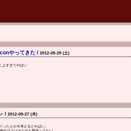
conやってきた
/
2012-09-29 (土)
かっこよすぎてやばい
レ
/
2012-09-27 (木)
サだったとか今考えるとやばい。
う触れ込みはあながち間違ってない。