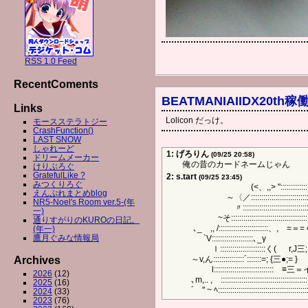
RSS 1.0 Feed
RecentComents
BEATMANIAIIDX20th稼
Links
Lolicon だっけ。
モースステラトジー
CrashFunction()
LAST SNOW
しゃれーど
1: げろりん
(09/25 20:58)
ドリームメーカー
俺の昔のカードネームじゃん
けりぶろぐ
GratefulLike ?
2: s.tart
(09/25 23:45)
みつくりろぐ
(<、,,> ":::::::::::::::::::::
えんぷれまとめblog
～〈／::::::::::::::::::::::::::::::::::
NR5-Noel's Room ver.5-(年
〃:::::::::::::::::::::::::::
一)
~そ::::::::::::::::::::::::::::::::
通りすがりのKUROの日記。
､_ ,, /::::::::::::::::::::::::、,ゝ=
(年一)
鷹月ぐみな情報局
`V::::::::::::::::::::
ｌ::::::::::::::::::::::く( 
Archives
～v,ん:::::::::::::::´:::::::=; {三●
l:::::::::::::::::::::::::::::ゝ≡三＝イ ´::::ﾞ:
2026
(12)
､m,.. ,ゞ::::::::::::::::::::::::::::::::::::::::::::::
2025
(16)
´ " ~ ﾍ:::::::::::::::::::::::::::::::::::::::::::::::
2024
(33)
2023
(76)