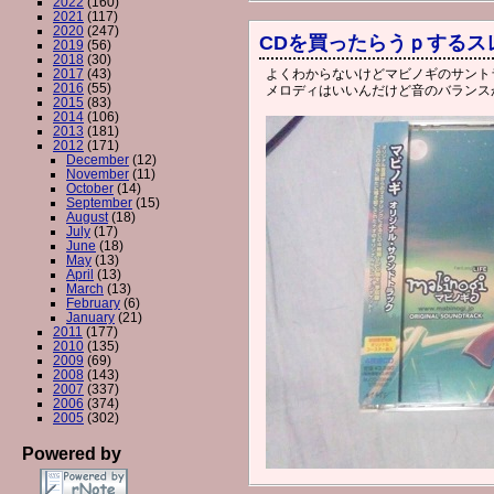
2022
(160)
2021
(117)
2020
(247)
CDを買ったらうｐするス
2019
(56)
2018
(30)
2017
(43)
よくわからないけどマビノギのサント
2016
(55)
メロディはいいんだけど音のバランス
2015
(83)
2014
(106)
2013
(181)
2012
(171)
December
(12)
November
(11)
October
(14)
September
(15)
August
(18)
July
(17)
June
(18)
May
(13)
April
(13)
March
(13)
February
(6)
January
(21)
2011
(177)
2010
(135)
2009
(69)
2008
(143)
2007
(337)
2006
(374)
2005
(302)
Powered by