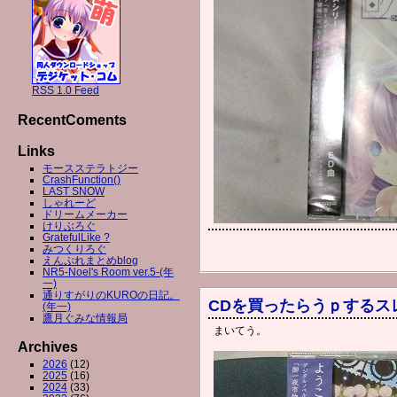
RSS 1.0 Feed
RecentComents
Links
モースステラトジー
CrashFunction()
LAST SNOW
しゃれーど
ドリームメーカー
けりぶろぐ
GratefulLike ?
みつくりろぐ
えんぷれまとめblog
NR5-Noel's Room ver.5-(年
一)
通りすがりのKUROの日記。
CDを買ったらうｐするス
(年一)
鷹月ぐみな情報局
まいてう。
Archives
2026
(12)
2025
(16)
2024
(33)