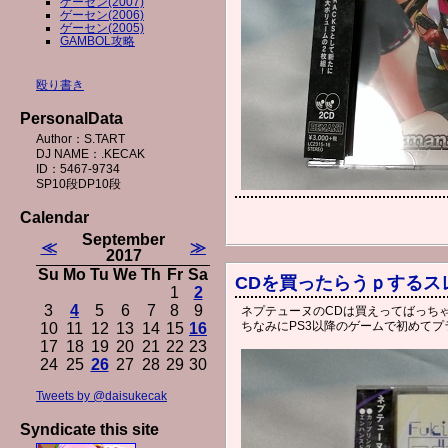
ゲーセン(2007)
ゲーセン(2006)
ゲーセン(2005)
GAMBOL攻略
殴り書き
PersonalData
Author：S.TART
DJ NAME：.KECAK
ID：5467-9734
SP10段DP10段
Calendar
September
≪
≫
2017
Su
Mo
Tu
We
Th
Fr
Sa
CDを買ったらうｐするス
1
2
3
4
5
6
7
8
9
ネプテューヌのCDは買えってばっち
ちなみにPS3以降のゲームで初めて
10
11
12
13
14
15
16
17
18
19
20
21
22
23
24
25
26
27
28
29
30
Tweets by @daisukecak
Syndicate this site