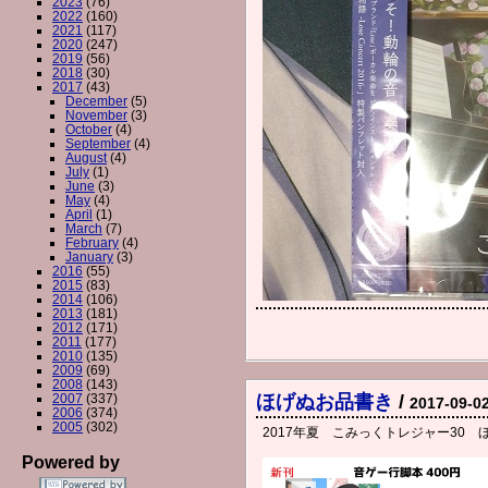
2023
(76)
2022
(160)
2021
(117)
2020
(247)
2019
(56)
2018
(30)
2017
(43)
December
(5)
November
(3)
October
(4)
September
(4)
August
(4)
July
(1)
June
(3)
May
(4)
April
(1)
March
(7)
February
(4)
January
(3)
2016
(55)
2015
(83)
2014
(106)
2013
(181)
2012
(171)
2011
(177)
2010
(135)
2009
(69)
2008
(143)
2007
(337)
ほげぬお品書き
/
2017-09-0
2006
(374)
2005
(302)
2017年夏 こみっくトレジャー30 
Powered by