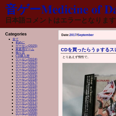
音ゲーMedicine of Da
日本語コメントはエラーとなります
Categories
Date:
2017
/
September
全て
初めに
ゲーセン(2025)
CDを買ったらうｐするス
家庭用ゲーム
独り言
CD購入歴
とりあえず惰性で。
ゲーセン(2024)
ゲーセン(2023)
ゲーセン(2022)
ゲーセン(2021)
ゲーセン(2020)
ゲーセン(2019)
ゲーセン(2018)
ゲーセン(2017)
ゲーセン(2016)
ゲーセン(2015)
ゲーセン(2014)
ゲーセン(2013)
ゲーセン(2012)
ゲーセン(2011)
ゲーセン(2010)
ゲーセン(2009)
ゲーセン(2008)