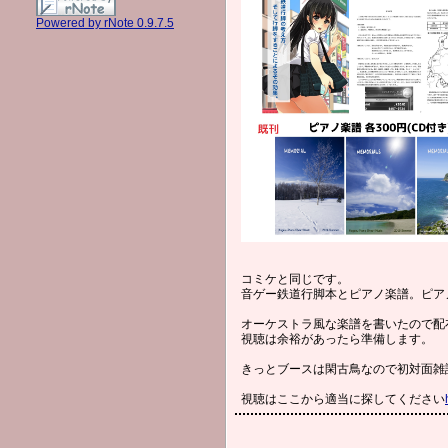
Powered by rNote 0.9.7.5
コミケと同じです。
音ゲー鉄道行脚本とピアノ楽譜。ピア
オーケストラ風な楽譜を書いたので配
視聴は余裕があったら準備します。
きっとブースは閑古鳥なので初対面雑
視聴はここから適当に探してください