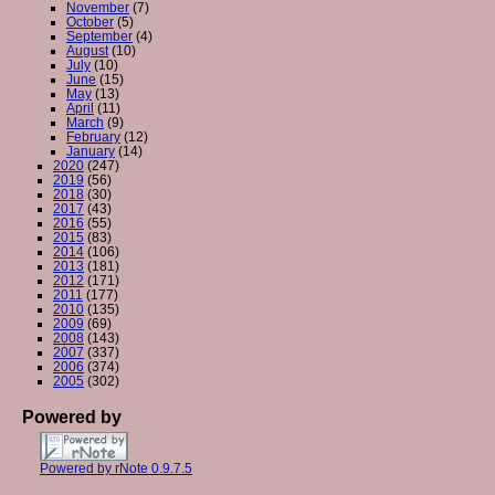
November
(7)
October
(5)
September
(4)
August
(10)
July
(10)
June
(15)
May
(13)
April
(11)
March
(9)
February
(12)
January
(14)
2020
(247)
2019
(56)
2018
(30)
2017
(43)
2016
(55)
2015
(83)
2014
(106)
2013
(181)
2012
(171)
2011
(177)
2010
(135)
2009
(69)
2008
(143)
2007
(337)
2006
(374)
2005
(302)
Powered by
Powered by rNote 0.9.7.5