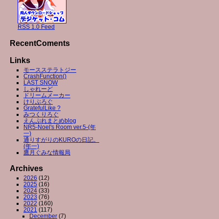
RSS 1.0 Feed
RecentComents
Links
モースステラトジー
CrashFunction()
LAST SNOW
しゃれーど
ドリームメーカー
けりぶろぐ
GratefulLike ?
みつくりろぐ
えんぷれまとめblog
NR5-Noel's Room ver.5-(年
一)
通りすがりのKUROの日記。
(年一)
鷹月ぐみな情報局
Archives
2026
(12)
2025
(16)
2024
(33)
2023
(76)
2022
(160)
2021
(117)
December
(7)