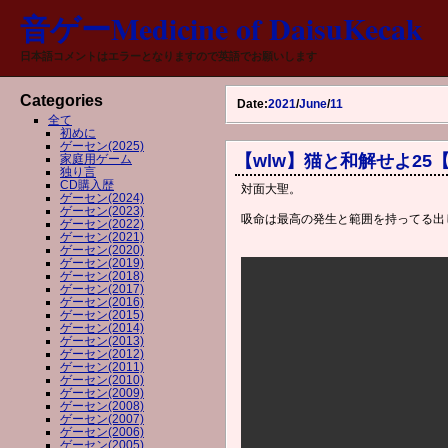
音ゲーMedicine of DaisuKecak
日本語コメントはエラーとなりますので英語でお願いします
Categories
Date:
2021
/
June
/
11
全て
初めに
ゲーセン(2025)
【wlw】猫と和解せよ25【5
家庭用ゲーム
独り言
CD購入歴
対面大聖。
ゲーセン(2024)
ゲーセン(2023)
吸命は最高の発生と範囲を持ってる出
ゲーセン(2022)
ゲーセン(2021)
ゲーセン(2020)
ゲーセン(2019)
ゲーセン(2018)
ゲーセン(2017)
ゲーセン(2016)
ゲーセン(2015)
ゲーセン(2014)
ゲーセン(2013)
ゲーセン(2012)
ゲーセン(2011)
ゲーセン(2010)
ゲーセン(2009)
ゲーセン(2008)
ゲーセン(2007)
ゲーセン(2006)
ゲーセン(2005)