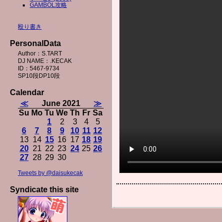
GAMBOL攻略
殴り書き
PersonalData
Author：S.TART
DJ NAME：.KECAK
ID：5467-9734
SP10段DP10段
Calendar
≪
June 2021
≫
Su
Mo
Tu
We
Th
Fr
Sa
1
2
3
4
5
6
7
8
9
10
11
12
13
14
15
16
17
18
19
20
21
22
23
24
25
26
27
28
29
30
Tweets by @daisukecak
Syndicate this site