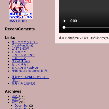
RSS 1.0 Feed
RecentComents
Links
残り1分地点のハメ殺しは納得いかな
モースステラトジー
CrashFunction()
LAST SNOW
しゃれーど
ドリームメーカー
けりぶろぐ
GratefulLike ?
みつくりろぐ
えんぷれまとめblog
NR5-Noel's Room ver.5-(年
一)
通りすがりのKUROの日記。
(年一)
鷹月ぐみな情報局
Archives
2026
(12)
2025
(16)
2024
(33)
December
(2)
November
(1)