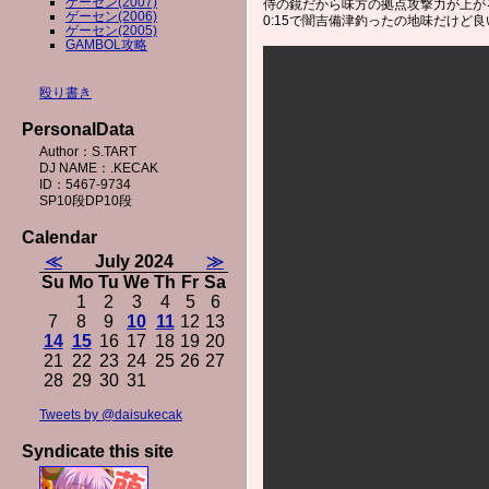
ゲーセン(2007)
侍の鏡だから味方の拠点攻撃力が上が
ゲーセン(2006)
0:15で闇吉備津釣ったの地味だけ
ゲーセン(2005)
GAMBOL攻略
殴り書き
PersonalData
Author：S.TART
DJ NAME：.KECAK
ID：5467-9734
SP10段DP10段
Calendar
≪
July 2024
≫
Su
Mo
Tu
We
Th
Fr
Sa
1
2
3
4
5
6
7
8
9
10
11
12
13
14
15
16
17
18
19
20
21
22
23
24
25
26
27
28
29
30
31
Tweets by @daisukecak
Syndicate this site