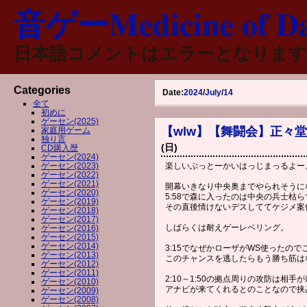
音ゲーMedicine of Da
日本語コメントはエラーとなります
Categories
Date:
2024
/
July
/
14
全て
初めに
ゲーセン(2025)
【wlw】【舞闘会】正々堂々
家庭用ゲーム
独り言
(日)
CD購入歴
ゲーセン(2024)
ゲーセン(2023)
楽しいぶっとーかいはっじまっるよー
ゲーセン(2022)
ゲーセン(2021)
開幕いきなり中央奥までやられそうに
ゲーセン(2020)
5:58で森に入ったのは中央の兵士枯
ゲーセン(2019)
その直後情けないデスしててケジメ案
ゲーセン(2018)
ゲーセン(2017)
しばらくは耐えゲーレベリング。
ゲーセン(2016)
ゲーセン(2015)
ゲーセン(2014)
3:15でなぜかローザがWS使ったの
ゲーセン(2013)
このチャンスを逃したらもう勝ち筋は
ゲーセン(2012)
ゲーセン(2011)
2:10～1:50の拠点周りの攻防は相
ゲーセン(2010)
アナピが来てくれるとのことなので挟
ゲーセン(2009)
ゲーセン(2008)