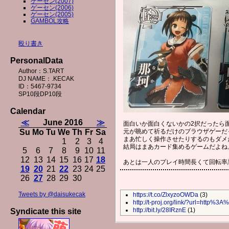
ゲーセン(2007)
ゲーセン(2006)
ゲーセン(2005)
GAMBOL攻略
殴り書き
PersonalData
Author：S.TART
DJ NAME：.KECAK
ID：5467-9734
SP10段DP10段
Calendar
≪
June 2016
≫
面白いか面白くないかの2択だったら
Su
Mo
Tu
We
Th
Fr
Sa
元が眺めて祈るだけのブラウザゲーだ
まあ忙しく操作させたりするのもダメ
1
2
3
4
結局はまあカード集めるゲームだよね
5
6
7
8
9
10
11
12
13
14
15
16
17
18
あとは一人のプレイ時間長くて回転率
19
20
21
22
23
24
25
26
27
28
29
30
Tweets by @daisukecak
https://t.co/ZlxyzoOWDa
(3)
http://t-proj.org/link/?url=http%
http://bit.ly/28IRznE
(1)
Syndicate this site