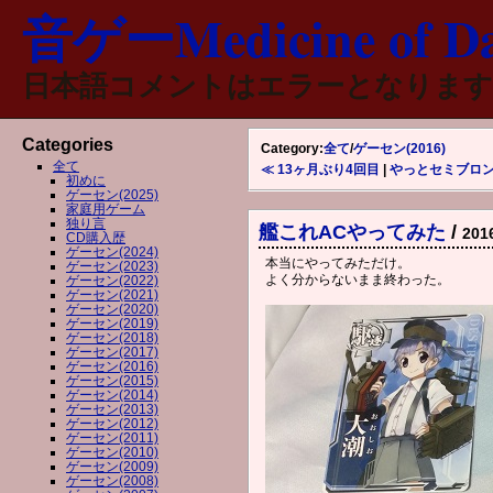
音ゲーMedicine of Da
日本語コメントはエラーとなります
Categories
Category:
全て
/
ゲーセン(2016)
全て
≪ 13ヶ月ぶり4回目
|
やっとセミブロン
初めに
ゲーセン(2025)
家庭用ゲーム
独り言
艦これACやってみた
/
201
CD購入歴
ゲーセン(2024)
本当にやってみただけ。
ゲーセン(2023)
よく分からないまま終わった。
ゲーセン(2022)
ゲーセン(2021)
ゲーセン(2020)
ゲーセン(2019)
ゲーセン(2018)
ゲーセン(2017)
ゲーセン(2016)
ゲーセン(2015)
ゲーセン(2014)
ゲーセン(2013)
ゲーセン(2012)
ゲーセン(2011)
ゲーセン(2010)
ゲーセン(2009)
ゲーセン(2008)