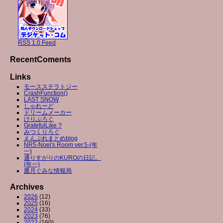
RSS 1.0 Feed
RecentComents
Links
モースステラトジー
CrashFunction()
LAST SNOW
しゃれーど
ドリームメーカー
けりぶろぐ
GratefulLike ?
みつくりろぐ
えんぷれまとめblog
NR5-Noel's Room ver.5-(年
一)
通りすがりのKUROの日記。
(年一)
鷹月ぐみな情報局
Archives
2026
(12)
2025
(16)
2024
(33)
2023
(76)
2022
(160)