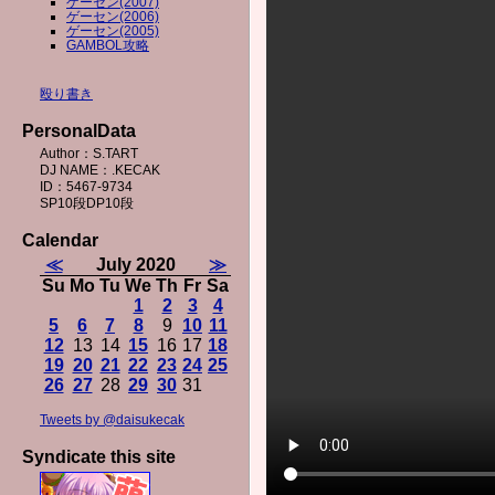
ゲーセン(2007)
ゲーセン(2006)
ゲーセン(2005)
GAMBOL攻略
殴り書き
PersonalData
Author：S.TART
DJ NAME：.KECAK
ID：5467-9734
SP10段DP10段
Calendar
≪
July 2020
≫
Su
Mo
Tu
We
Th
Fr
Sa
1
2
3
4
5
6
7
8
9
10
11
12
13
14
15
16
17
18
19
20
21
22
23
24
25
26
27
28
29
30
31
Tweets by @daisukecak
Syndicate this site