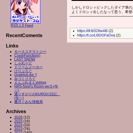
しかしドロシィピックしたダイア筆の
よくドロシィ出したなって思う。希望
RSS 1.0 Feed
https://ift.tt/328w4t6
(2)
RecentComents
https://t.co/L6ElGFaDoq
(2)
Links
モースステラトジー
CrashFunction()
LAST SNOW
しゃれーど
ドリームメーカー
けりぶろぐ
GratefulLike ?
みつくりろぐ
えんぷれまとめblog
NR5-Noel's Room ver.5-(年
一)
通りすがりのKUROの日記。
(年一)
鷹月ぐみな情報局
Archives
2026
(12)
2025
(16)
2024
(33)
2023
(76)
2022
(160)