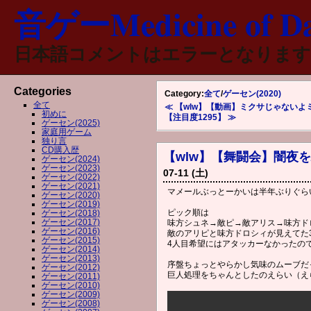
音ゲーMedicine of Da
日本語コメントはエラーとなります
Categories
Category:
全て
/
ゲーセン(2020)
全て
≪ 【wlw】【動画】ミクサじゃないよミク
初めに
【注目度1295】 ≫
ゲーセン(2025)
家庭用ゲーム
独り言
CD購入歴
【wlw】【舞闘会】闇夜を駆
ゲーセン(2024)
ゲーセン(2023)
07-11 (土)
ゲーセン(2022)
ゲーセン(2021)
マメールぶっとーかいは半年ぶりぐら
ゲーセン(2020)
ゲーセン(2019)
ピック順は
ゲーセン(2018)
ゲーセン(2017)
味方シュネ→敵ピ→敵アリス→味方ド
ゲーセン(2016)
敵のアリピと味方ドロシィが見えてた
ゲーセン(2015)
4人目希望にはアタッカーなかったの
ゲーセン(2014)
ゲーセン(2013)
序盤ちょっとやらかし気味のムーブだ
ゲーセン(2012)
巨人処理をちゃんとしたのえらい（え
ゲーセン(2011)
ゲーセン(2010)
ゲーセン(2009)
ゲーセン(2008)