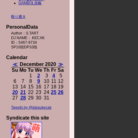
GAMBOL攻略
殴り書き
PersonalData
Author：S.TART
DJ NAME：.KECAK
ID：5467-9734
SP10段DP10段
Calendar
≪
December 2020
≫
Su
Mo
Tu
We
Th
Fr
Sa
1
2
3
4
5
6
7
8
9
10
11
12
13
14
15
16
17
18
19
20
21
22
23
24
25
26
27
28
29
30
31
Tweets by @daisukecak
Syndicate this site