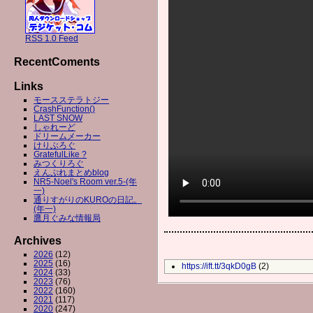
RSS 1.0 Feed
RecentComents
Links
モースステラトジー
CrashFunction()
LAST SNOW
しゃれーど
ドリームメーカー
けりぶろぐ
GratefulLike ?
みつくりろぐ
えんぷれまとめblog
NR5-Noel's Room ver.5-(年
一)
通りすがりのKUROの日記。
(年一)
鷹月ぐみな情報局
Archives
2026
(12)
2025
(16)
https://ift.tt/3qkD0gB
(2)
2024
(33)
2023
(76)
2022
(160)
2021
(117)
2020
(247)