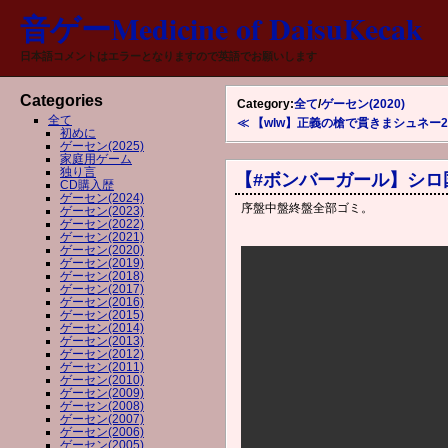
音ゲーMedicine of DaisuKecak
日本語コメントはエラーとなりますので英語でお願いします
Categories
Category:
全て
/
ゲーセン(2020)
全て
≪ 【wlw】正義の槍で貫きまシュネー24
初めに
ゲーセン(2025)
家庭用ゲーム
独り言
【#ボンバーガール】シロ
CD購入歴
ゲーセン(2024)
序盤中盤終盤全部ゴミ。
ゲーセン(2023)
ゲーセン(2022)
ゲーセン(2021)
ゲーセン(2020)
ゲーセン(2019)
ゲーセン(2018)
ゲーセン(2017)
ゲーセン(2016)
ゲーセン(2015)
ゲーセン(2014)
ゲーセン(2013)
ゲーセン(2012)
ゲーセン(2011)
ゲーセン(2010)
ゲーセン(2009)
ゲーセン(2008)
ゲーセン(2007)
ゲーセン(2006)
ゲーセン(2005)