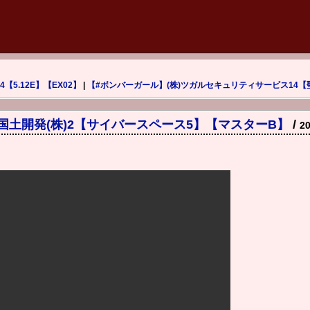
【5.12E】【EX02】
|
【#ボンバーガール】(株)ツガルセキュリティサービス14【
国土開発(株)2【サイバースペース5】【マスターB】
/
20