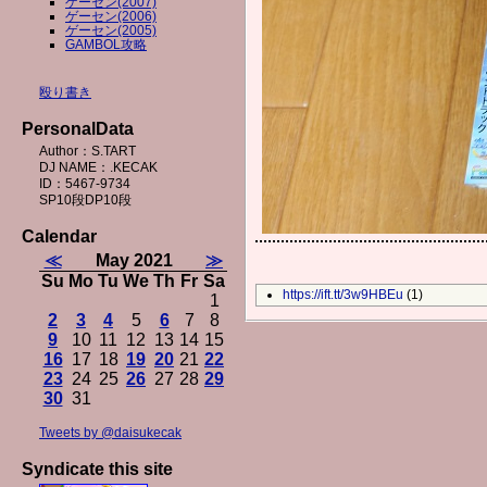
ゲーセン(2007)
ゲーセン(2006)
ゲーセン(2005)
GAMBOL攻略
殴り書き
PersonalData
Author：S.TART
DJ NAME：.KECAK
ID：5467-9734
SP10段DP10段
Calendar
≪
May 2021
≫
Su
Mo
Tu
We
Th
Fr
Sa
https://ift.tt/3w9HBEu
(1)
1
2
3
4
5
6
7
8
9
10
11
12
13
14
15
16
17
18
19
20
21
22
23
24
25
26
27
28
29
30
31
Tweets by @daisukecak
Syndicate this site