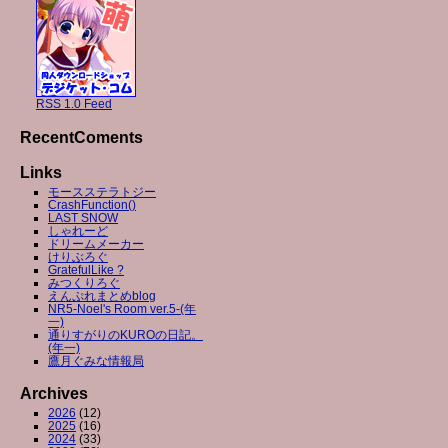
RSS 1.0 Feed
RecentComents
Links
モースステラトジー
CrashFunction()
LAST SNOW
しゃれーど
ドリームメーカー
けりぶろぐ
GratefulLike ?
みつくりろぐ
えんぷれまとめblog
NR5-Noel's Room ver.5-(年
一)
通りすがりのKUROの日記。
(年一)
鷹月ぐみな情報局
Archives
2026
(12)
2025
(16)
2024
(33)