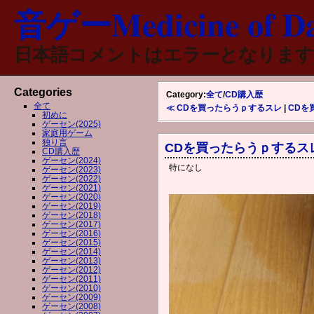
音ゲーMedicine of Da
日本語コメントはエラーとなります
Categories
Category:
全て
/
CD購入歴
全て
≪ CDを買ったらうｐするスレ
|
CDを
初めに
ゲーセン(2025)
家庭用ゲーム
独り言
CDを買ったらうｐするス
CD購入歴
ゲーセン(2024)
特になし
ゲーセン(2023)
ゲーセン(2022)
ゲーセン(2021)
ゲーセン(2020)
ゲーセン(2019)
ゲーセン(2018)
ゲーセン(2017)
ゲーセン(2016)
ゲーセン(2015)
ゲーセン(2014)
ゲーセン(2013)
ゲーセン(2012)
ゲーセン(2011)
ゲーセン(2010)
ゲーセン(2009)
ゲーセン(2008)