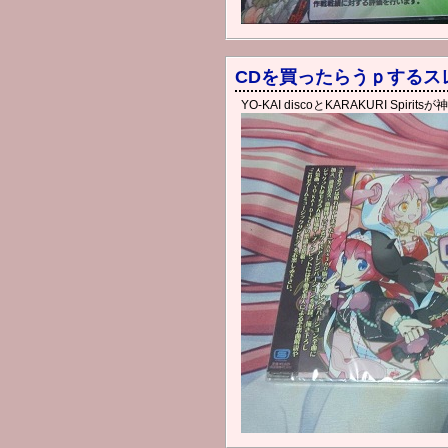
CDを買ったらうｐするス
YO-KAI discoとKARAKURI Sp