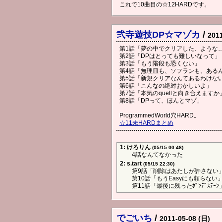
これで10曲目の☆12HARDです。
弐寺遊技DP☆マゾカ
/
201
第1話「夢の中でクリアした、ような
第2話「DPはとっても難しいなって」
第3話「もう階段も恐くない」
第4話「無理皿も、ソフランも、ある
第5話「新規クリアなんてあるわけな
第6話「こんなの絶対おかしいよ」
第7話「本気のquellと向き合えますか
第8話「DPって、ほんとマゾ」
ProgrammedWorld穴HARD。
☆11未HARDまとめ
1: けろりん
(05/15 00:48)
4話なんてなかった
2: s.tart
(05/15 22:30)
第9話「削除はあたしが許さない
第10話「もうEasyにも頼らない
第11話「最後に残ったﾎﾟﾝﾃﾞｽﾃｰﾝ
でごいち
/
2011-05-08 (日)