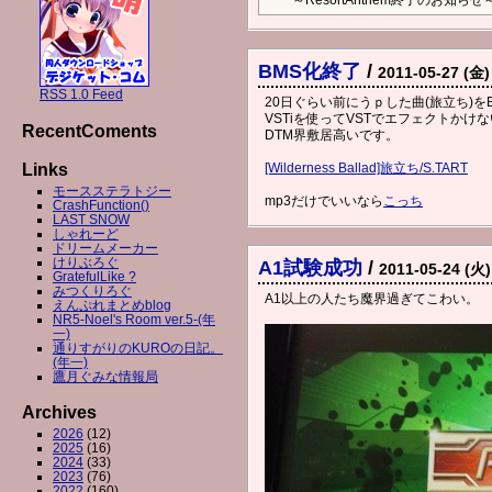
～ResortAnthem終了のお知らせ
BMS化終了
/
2011-05-27 (金)
RSS 1.0 Feed
20日ぐらい前にうｐした曲(旅立ち)を
VSTiを使ってVSTでエフェクトか
RecentComents
DTM界敷居高いです。
Links
[Wilderness Ballad]旅立ち/S.TART
モースステラトジー
mp3だけでいいなら
こっち
CrashFunction()
LAST SNOW
しゃれーど
ドリームメーカー
けりぶろぐ
A1試験成功
/
2011-05-24 (火)
GratefulLike ?
みつくりろぐ
A1以上の人たち魔界過ぎてこわい。
えんぷれまとめblog
NR5-Noel's Room ver.5-(年
一)
通りすがりのKUROの日記。
(年一)
鷹月ぐみな情報局
Archives
2026
(12)
2025
(16)
2024
(33)
2023
(76)
2022
(160)