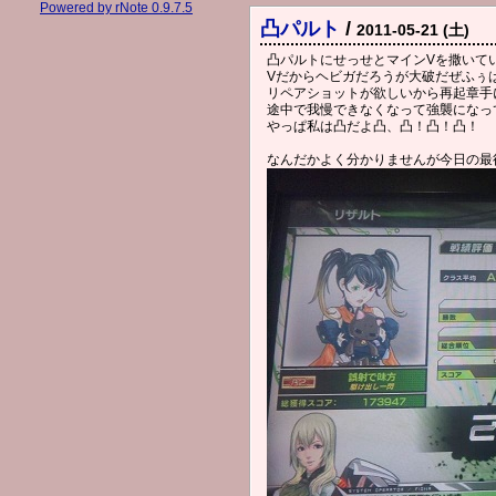
Powered by rNote 0.9.7.5
凸パルト
/
2011-05-21 (土)
凸パルトにせっせとマインVを撒いて
Vだからヘビガだろうが大破だぜふぅ
リペアショットが欲しいから再起章手
途中で我慢できなくなって強襲になっ
やっぱ私は凸だよ凸、凸！凸！凸！
なんだかよく分かりませんが今日の最