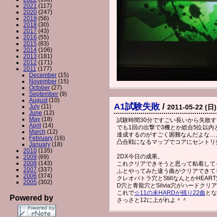
2021
(117)
2020
(247)
2019
(56)
2018
(30)
2017
(43)
2016
(55)
2015
(83)
2014
(106)
2013
(181)
2012
(171)
2011
(177)
December
(15)
November
(15)
October
(27)
September
(9)
August
(10)
A1試験失敗
/
July
(11)
2011-05-22 (日)
June
(12)
May
(18)
試験時間30分ですごい長いから失敗
April
(14)
でも1回の出撃で3機とか総合5位以
March
(12)
達成するのがすごく困難なんだよな…
February
(16)
凸合戦になるマップでコアにセントリ
January
(18)
2010
(135)
2DX今日の成果。
2009
(69)
2008
(143)
これクリアできそうと思って粘着して
2007
(337)
ふとやってみた違う曲がクリアできて
2006
(374)
クレオパトラ穴とStillなんとかHE
2005
(302)
D穴と青龍穴とSilvia穴がハードクリ
これで
☆11の未HARDが残り22曲
とな
Powered by
さっさと12に上がれよ＾＾