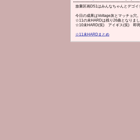
放棄区画D51はみんなちゃんとデゴ
今日の成果はVoltage灰とマッチョ穴
☆11の未HARDは残り26曲となりま
☆10未HARD(笑) アイギス(笑) 即死
☆11未HARDまとめ