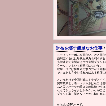
財布を壊す簡単なお仕事
/
スティッキーボムが面白い。けど面白
面制圧するには爆風も威力も弱すぎる
光学迷彩で奇襲かけつつ奇襲プラント
うーん、いまいち有効ではないな。
破壊工作には狙撃銃で撃つ方が圧倒的
でもまあもう少し慣れればある程度の
というわけで全国対戦のトラザとイベ
突撃銃系とリモートボム系は私には使
あと固いパーツの重火力は防衛で引き
なんでシュライクとかヤクシャが凸じ
プラント取り返さないと押し切られる
AnisakisDPAハード。