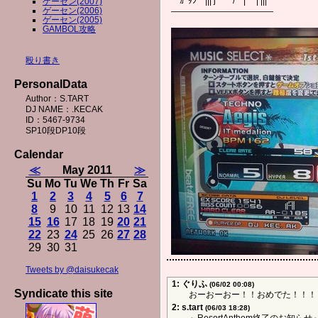
ｶﾞﾀﾝ ||| j / | | |||
ゲーセン(2007)
ゲーセン(2006)
――――――――――――
ゲーセン(2005)
GAMBOL攻略
殴り書き
PersonalData
Author：S.TART
DJ NAME：.KECAK
ID：5467-9734
SP10段DP10段
Calendar
≪
May 2011
≫
Su
Mo
Tu
We
Th
Fr
Sa
1
2
3
4
5
6
7
8
9
10
11
12
13
14
15
16
17
18
19
20
21
22
23
24
25
26
27
28
29
30
31
Tweets by @daisukecak
1: ぐりふ
(06/02 00:08)
Syndicate this site
おーおーおー！！おめでた！！！
2: s.tart
(06/03 18:28)