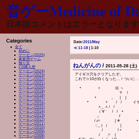
音ゲーMedicine of Da
日本語コメントはエラーとなります
Categories
Date:
2011
/
May
全て
≪ 11-18
| 1-10
初めに
ゲーセン(2025)
家庭用ゲーム
独り言
ねんがんの
/
2011-05-28 (土)
CD購入歴
ゲーセン(2024)
アイギス穴をクリアしたぞ。
ゲーセン(2023)
これで☆10が白くなった…！ついに
ゲーセン(2022)
ゲーセン(2021)
ゲーセン(2020)
＊ + 巛 ヽ
ゲーセン(2019)
〒 ! +
ゲーセン(2018)
+ 。 | |
ゲーセン(2017)
＊ + / / イヤッッ
ゲーセン(2016)
∧＿∧ / /
ゲーセン(2015)
ゲーセン(2014)
（´∀｀ / / 
ゲーセン(2013)
,- ｆ
ゲーセン(2012)
/ ｭﾍ | ＊ 
ゲーセン(2011)
〈＿｝ ） |
ゲーセン(2010)
/ ! + 
ゲーセン(2009)
./ ,ﾍ |
ゲーセン(2008)