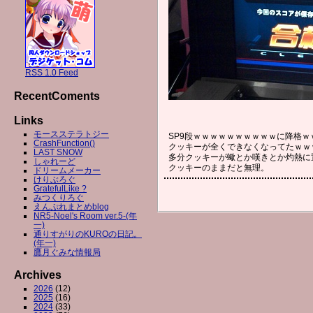
RSS 1.0 Feed
RecentComents
Links
モースステラトジー
SP9段ｗｗｗｗｗｗｗｗｗｗに降格
CrashFunction()
クッキーが全くできなくなってたｗｗ
LAST SNOW
多分クッキーが蠍とか嘆きとか灼熱に
しゃれーど
クッキーのままだと無理。
ドリームメーカー
けりぶろぐ
GratefulLike ?
みつくりろぐ
えんぷれまとめblog
NR5-Noel's Room ver.5-(年
一)
通りすがりのKUROの日記。
(年一)
鷹月ぐみな情報局
Archives
2026
(12)
2025
(16)
2024
(33)