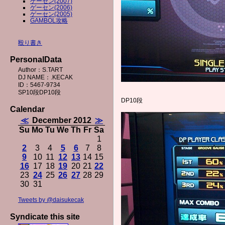
ゲーセン(2007)
ゲーセン(2006)
ゲーセン(2005)
GAMBOL攻略
殴り書き
PersonalData
Author：S.TART
DJ NAME：.KECAK
ID：5467-9734
SP10段DP10段
DP10段
Calendar
≪
December 2012
≫
Su
Mo
Tu
We
Th
Fr
Sa
1
2
3
4
5
6
7
8
9
10
11
12
13
14
15
16
17
18
19
20
21
22
23
24
25
26
27
28
29
30
31
Tweets by @daisukecak
Syndicate this site