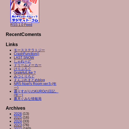
RSS 1.0 Feed
RecentComents
Links
モースステラトジー
CrashFunction()
LAST SNOW
しゃれーど
ドリームメーカー
けりぶろぐ
GratefulLike ?
みつくりろぐ
えんぷれまとめblog
NR5-Noel's Room ver.5-(年
一)
通りすがりのKUROの日記。
(年一)
鷹月ぐみな情報局
Archives
2026
(13)
2025
(16)
2024
(33)
2023
(76)
2022
(160)