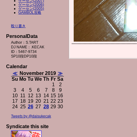
ゲーセン(2007)
ゲーセン(2006)
ゲーセン(2005)
GAMBOL攻略
殴り書き
PersonalData
Author：S.TART
DJ NAME：.KECAK
ID：5467-9734
SP10段DP10段
Calendar
≪
November 2019
≫
Su
Mo
Tu
We
Th
Fr
Sa
1
2
3
4
5
6
7
8
9
10
11
12
13
14
15
16
17
18
19
20
21
22
23
24
25
26
27
28
29
30
Tweets by @daisukecak
Syndicate this site