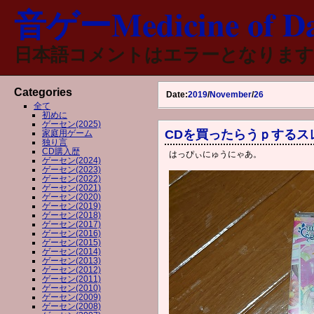
音ゲーMedicine of Da
日本語コメントはエラーとなります
Categories
Date:
2019
/
November
/
26
全て
初めに
ゲーセン(2025)
CDを買ったらうｐするス
家庭用ゲーム
独り言
CD購入歴
はっぴぃにゅうにゃあ。
ゲーセン(2024)
ゲーセン(2023)
ゲーセン(2022)
ゲーセン(2021)
ゲーセン(2020)
ゲーセン(2019)
ゲーセン(2018)
ゲーセン(2017)
ゲーセン(2016)
ゲーセン(2015)
ゲーセン(2014)
ゲーセン(2013)
ゲーセン(2012)
ゲーセン(2011)
ゲーセン(2010)
ゲーセン(2009)
ゲーセン(2008)