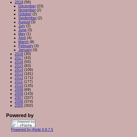
2019
(56)
December
(23)
November
(2)
October
(2)
September
(2)
August
(3)
July
(2)
June
(3)
May
(1)
April
(4)
March
(8)
February
(3)
January
(3)
2018
(30)
2017
(43)
2016
(55)
2015
(83)
2014
(106)
2013
(181)
2012
(171)
2011
(177)
2010
(135)
2009
(69)
2008
(143)
2007
(337)
2006
(374)
2005
(302)
Powered by
Powered by rNote 0.9.7.5