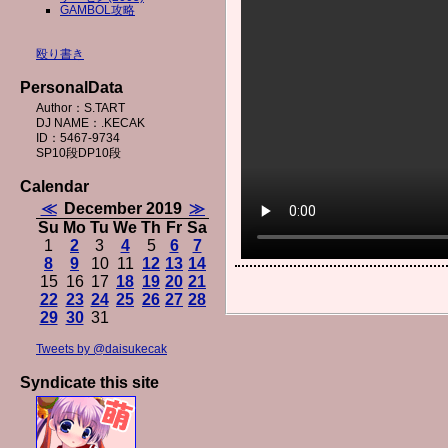
GAMBOL攻略
殴り書き
PersonalData
Author：S.TART
DJ NAME：.KECAK
ID：5467-9734
SP10段DP10段
Calendar
≪
December 2019
≫
Su
Mo
Tu
We
Th
Fr
Sa
1
2
3
4
5
6
7
8
9
10
11
12
13
14
15
16
17
18
19
20
21
22
23
24
25
26
27
28
29
30
31
Tweets by @daisukecak
Syndicate this site