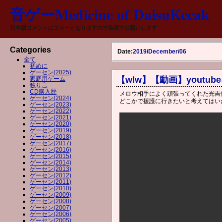
音ゲーMedicine of DaisuKecak
日本語コメントはエラーとなりますので英語でお願いします
Categories
Date:
2019
/
December
/
06
全て
初めに
ゲーセン(2025)
【wlw】【動画】youtub
家庭用ゲーム
独り言
CD購入歴
メロウ相手によく頑張ってくれた光吉
ゲーセン(2024)
どこかで援護に行きたいと考えてはい
ゲーセン(2023)
ゲーセン(2022)
ゲーセン(2021)
ゲーセン(2020)
ゲーセン(2019)
ゲーセン(2018)
ゲーセン(2017)
ゲーセン(2016)
ゲーセン(2015)
ゲーセン(2014)
ゲーセン(2013)
ゲーセン(2012)
ゲーセン(2011)
ゲーセン(2010)
ゲーセン(2009)
ゲーセン(2008)
ゲーセン(2007)
ゲーセン(2006)
ゲーセン(2005)