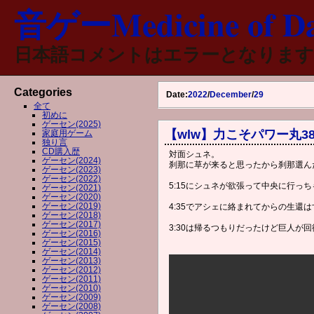
音ゲーMedicine of Da
日本語コメントはエラーとなります
Categories
Date:
2022
/
December
/
29
全て
初めに
ゲーセン(2025)
【wlw】力こそパワー丸38【
家庭用ゲーム
独り言
CD購入歴
対面シュネ。
ゲーセン(2024)
刹那に草が来ると思ったから刹那選ん
ゲーセン(2023)
ゲーセン(2022)
5:15にシュネが欲張って中央に行っ
ゲーセン(2021)
ゲーセン(2020)
ゲーセン(2019)
4:35でアシェに絡まれてからの生還
ゲーセン(2018)
ゲーセン(2017)
3:30は帰るつもりだったけど巨人が
ゲーセン(2016)
ゲーセン(2015)
ゲーセン(2014)
ゲーセン(2013)
ゲーセン(2012)
ゲーセン(2011)
ゲーセン(2010)
ゲーセン(2009)
ゲーセン(2008)