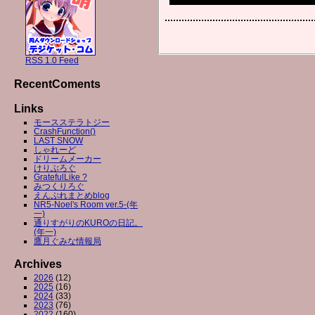
RSS 1.0 Feed
RecentComents
Links
モースステラトジー
CrashFunction()
LAST SNOW
しゃれーど
ドリームメーカー
けりぶろぐ
GratefulLike ?
みつくりろぐ
えんぷれまとめblog
NR5-Noel's Room ver.5-(年
一)
通りすがりのKUROの日記。
(年一)
鷹月ぐみな情報局
Archives
2026
(12)
2025
(16)
2024
(33)
2023
(76)
2022
(160)