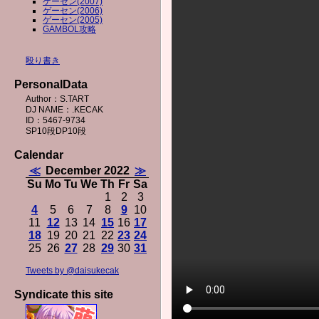
ゲーセン(2007)
ゲーセン(2006)
ゲーセン(2005)
GAMBOL攻略
殴り書き
PersonalData
Author：S.TART
DJ NAME：.KECAK
ID：5467-9734
SP10段DP10段
Calendar
≪
December 2022
≫
Su
Mo
Tu
We
Th
Fr
Sa
1
2
3
4
5
6
7
8
9
10
11
12
13
14
15
16
17
18
19
20
21
22
23
24
25
26
27
28
29
30
31
Tweets by @daisukecak
Syndicate this site