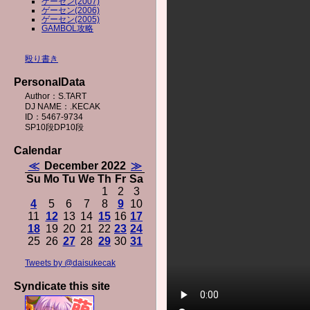
ゲーセン(2007)
ゲーセン(2006)
ゲーセン(2005)
GAMBOL攻略
殴り書き
PersonalData
Author：S.TART
DJ NAME：.KECAK
ID：5467-9734
SP10段DP10段
Calendar
≪
December 2022
≫
Su
Mo
Tu
We
Th
Fr
Sa
1
2
3
4
5
6
7
8
9
10
11
12
13
14
15
16
17
18
19
20
21
22
23
24
25
26
27
28
29
30
31
Tweets by @daisukecak
Syndicate this site