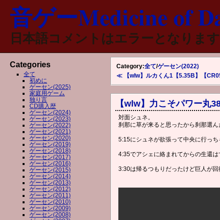
音ゲーMedicine of Da
日本語コメントはエラーとなります
Categories
Category:
全て
/
ゲーセン(2022)
全て
≪ 【wlw】ルカくん1【5.35B】【CR0
初めに
ゲーセン(2025)
家庭用ゲーム
独り言
【wlw】力こそパワー丸38【
CD購入歴
ゲーセン(2024)
対面シュネ。
ゲーセン(2023)
刹那に草が来ると思ったから刹那選ん
ゲーセン(2022)
ゲーセン(2021)
ゲーセン(2020)
5:15にシュネが欲張って中央に行っ
ゲーセン(2019)
ゲーセン(2018)
4:35でアシェに絡まれてからの生還
ゲーセン(2017)
ゲーセン(2016)
3:30は帰るつもりだったけど巨人が
ゲーセン(2015)
ゲーセン(2014)
ゲーセン(2013)
ゲーセン(2012)
ゲーセン(2011)
ゲーセン(2010)
ゲーセン(2009)
ゲーセン(2008)