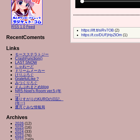
RSS 1.0 Feed
https://ift.tt/siRv7OB
(2)
https://t.co/DUFjHpZIOm
(1)
RecentComents
Links
モースステラトジー
CrashFunction()
LAST SNOW
しゃれーど
ドリームメーカー
けりぶろぐ
GratefulLike ?
みつくりろぐ
えんぷれまとめblog
NR5-Noel's Room ver.5-(年
一)
通りすがりのKUROの日記。
(年一)
鷹月ぐみな情報局
Archives
2026
(12)
2025
(16)
2024
(33)
2023
(76)
2022
(160)