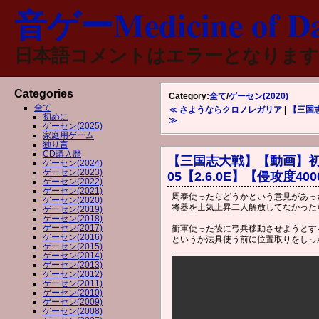
音ゲーMedicine of Da
日本語コメントはエラーとなります
Categories
Category:
全て
/
ゲーセン(2020)
全て
≪ さようならクロノレガリア
|
【三国志
初めに
≫
ゲーセン(2025)
家庭用ゲーム
独り言
CD購入歴
【三国志大戦】【動画】初
ゲーセン(2024)
ゲーセン(2023)
05【2.6.0E】【侵攻度400
ゲーセン(2022)
ゲーセン(2021)
周泰使ったらどうかという意見があっ
ゲーセン(2020)
将器を士気上昇二人解放してなかった
ゲーセン(2019)
ゲーセン(2018)
ゲーセン(2017)
衝軍使った後に弓兵移動させようとす
ゲーセン(2016)
というか法具使う前に位置取りをしっ
ゲーセン(2015)
ゲーセン(2014)
ゲーセン(2013)
ゲーセン(2012)
ゲーセン(2011)
ゲーセン(2010)
ゲーセン(2009)
ゲーセン(2008)