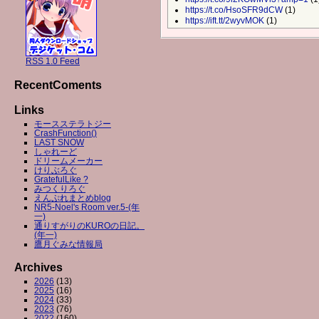
https://t.co/HsoSFR9dCW
(1)
https://ift.tt/2wyvMOK
(1)
RSS 1.0 Feed
RecentComents
Links
モースステラトジー
CrashFunction()
LAST SNOW
しゃれーど
ドリームメーカー
けりぶろぐ
GratefulLike ?
みつくりろぐ
えんぷれまとめblog
NR5-Noel's Room ver.5-(年
一)
通りすがりのKUROの日記。
(年一)
鷹月ぐみな情報局
Archives
2026
(13)
2025
(16)
2024
(33)
2023
(76)
2022
(160)