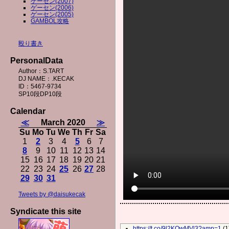
ゲーセン(2007)
ゲーセン(2006)
ゲーセン(2005)
GAMBOL攻略
殴り書き
PersonalData
Author：S.TART
DJ NAME：.KECAK
ID：5467-9734
SP10段DP10段
Calendar
≪
March 2020
≫
Su
Mo
Tu
We
Th
Fr
Sa
1
2
3
4
5
6
7
8
9
10
11
12
13
14
15
16
17
18
19
20
21
22
23
24
25
26
27
28
29
30
31
Tweets by @daisukecak
Syndicate this site
https://t.co/9l2KOwMVl3?amp=1
(1