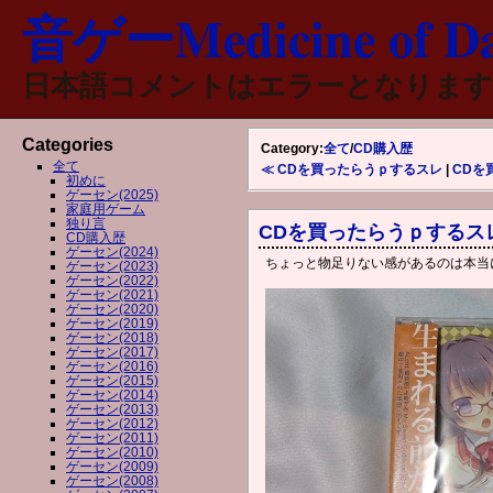
音ゲーMedicine of Da
日本語コメントはエラーとなります
Categories
Category:
全て
/
CD購入歴
全て
≪ CDを買ったらうｐするスレ
|
CDを
初めに
ゲーセン(2025)
家庭用ゲーム
独り言
CDを買ったらうｐするス
CD購入歴
ゲーセン(2024)
ちょっと物足りない感があるのは本当
ゲーセン(2023)
ゲーセン(2022)
ゲーセン(2021)
ゲーセン(2020)
ゲーセン(2019)
ゲーセン(2018)
ゲーセン(2017)
ゲーセン(2016)
ゲーセン(2015)
ゲーセン(2014)
ゲーセン(2013)
ゲーセン(2012)
ゲーセン(2011)
ゲーセン(2010)
ゲーセン(2009)
ゲーセン(2008)