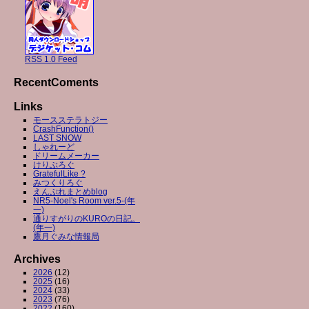
RSS 1.0 Feed
RecentComents
Links
モースステラトジー
CrashFunction()
LAST SNOW
しゃれーど
ドリームメーカー
けりぶろぐ
GratefulLike ?
みつくりろぐ
えんぷれまとめblog
NR5-Noel's Room ver.5-(年
一)
通りすがりのKUROの日記。
(年一)
鷹月ぐみな情報局
Archives
2026
(12)
2025
(16)
2024
(33)
2023
(76)
2022
(160)