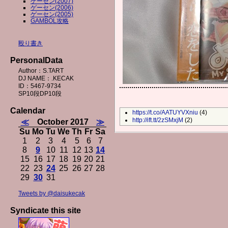
ゲーセン(2007)
ゲーセン(2006)
ゲーセン(2005)
GAMBOL攻略
殴り書き
PersonalData
Author：S.TART
DJ NAME：.KECAK
ID：5467-9734
SP10段DP10段
Calendar
https://t.co/AATUYVXniu
(4)
http://ift.tt/2zSMxjM
(2)
≪
October 2017
≫
Su
Mo
Tu
We
Th
Fr
Sa
1
2
3
4
5
6
7
8
9
10
11
12
13
14
15
16
17
18
19
20
21
22
23
24
25
26
27
28
29
30
31
Tweets by @daisukecak
Syndicate this site