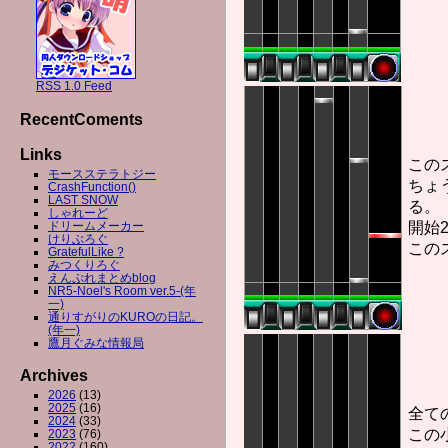
RSS 1.0 Feed
RecentComents
Links
この
モースステラトジー
ちょ
CrashFunction()
LAST SNOW
る。
しゃれーど
ドリームメーカー
開始
けりぶろぐ
この
GratefulLike ?
みつくりろぐ
えんぷれまとめblog
NR5-Noel's Room ver.5-(年
一)
通りすがりのKUROの日記。
(年一)
鷹月ぐみな情報局
Archives
2026
(13)
2025
(16)
全て
2024
(33)
この
2023
(76)
2022
(160)