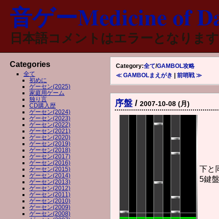
音ゲーMedicine of Da
日本語コメントはエラーとなります
Categories
Category:
全て
/
GAMBOL攻略
全て
≪ GAMBOLまえがき
|
前哨戦 ≫
初めに
ゲーセン(2025)
家庭用ゲーム
独り言
序盤
/
2007-10-08 (月)
CD購入歴
ゲーセン(2024)
ゲーセン(2023)
ゲーセン(2022)
ゲーセン(2021)
ゲーセン(2020)
ゲーセン(2019)
ゲーセン(2018)
ゲーセン(2017)
ゲーセン(2016)
下と
ゲーセン(2015)
ゲーセン(2014)
5鍵
ゲーセン(2013)
ゲーセン(2012)
ゲーセン(2011)
ゲーセン(2010)
ゲーセン(2009)
ゲーセン(2008)