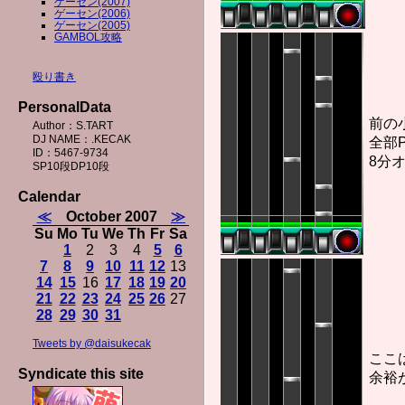
ゲーセン(2007)
ゲーセン(2006)
ゲーセン(2005)
GAMBOL攻略
殴り書き
PersonalData
前の
Author：S.TART
DJ NAME：.KECAK
全部
ID：5467-9734
8分
SP10段DP10段
Calendar
≪
October 2007
≫
Su
Mo
Tu
We
Th
Fr
Sa
1
2
3
4
5
6
7
8
9
10
11
12
13
14
15
16
17
18
19
20
21
22
23
24
25
26
27
28
29
30
31
Tweets by @daisukecak
ここ
Syndicate this site
余裕