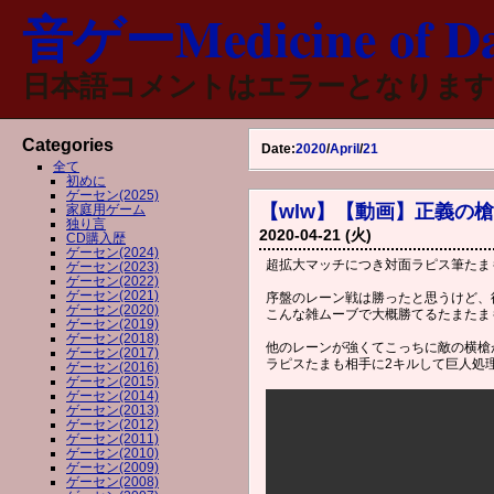
音ゲーMedicine of Da
日本語コメントはエラーとなります
Categories
Date:
2020
/
April
/
21
全て
初めに
ゲーセン(2025)
【wlw】【動画】正義の槍で
家庭用ゲーム
独り言
2020-04-21 (火)
CD購入歴
ゲーセン(2024)
超拡大マッチにつき対面ラピス筆たま
ゲーセン(2023)
ゲーセン(2022)
ゲーセン(2021)
序盤のレーン戦は勝ったと思うけど、
ゲーセン(2020)
こんな雑ムーブで大概勝てるたまたま
ゲーセン(2019)
ゲーセン(2018)
他のレーンが強くてこっちに敵の横槍
ゲーセン(2017)
ラピスたまも相手に2キルして巨人処
ゲーセン(2016)
ゲーセン(2015)
ゲーセン(2014)
ゲーセン(2013)
ゲーセン(2012)
ゲーセン(2011)
ゲーセン(2010)
ゲーセン(2009)
ゲーセン(2008)