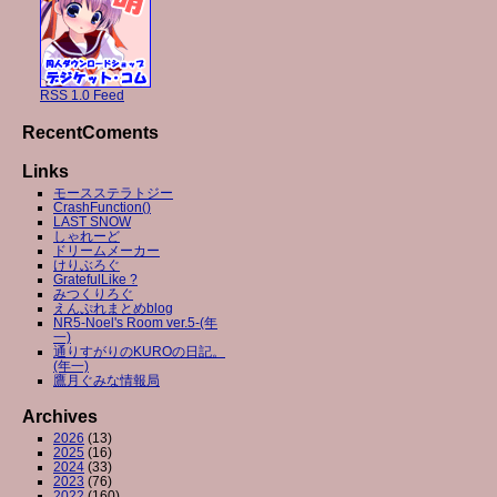
RSS 1.0 Feed
RecentComents
Links
モースステラトジー
CrashFunction()
LAST SNOW
しゃれーど
ドリームメーカー
けりぶろぐ
GratefulLike ?
みつくりろぐ
えんぷれまとめblog
NR5-Noel's Room ver.5-(年
一)
通りすがりのKUROの日記。
(年一)
鷹月ぐみな情報局
Archives
2026
(13)
2025
(16)
2024
(33)
2023
(76)
2022
(160)