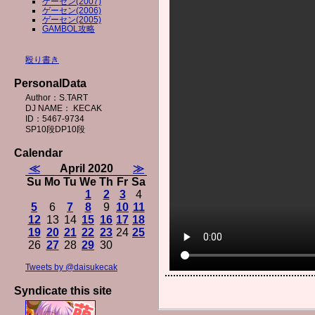
ゲーセン(2007)
ゲーセン(2006)
ゲーセン(2005)
GAMBOL攻略
殴り書き
PersonalData
Author：S.TART
DJ NAME：.KECAK
ID：5467-9734
SP10段DP10段
Calendar
≪
April 2020
≫
Su
Mo
Tu
We
Th
Fr
Sa
1
2
3
4
5
6
7
8
9
10
11
12
13
14
15
16
17
18
19
20
21
22
23
24
25
26
27
28
29
30
Tweets by @daisukecak
Syndicate this site