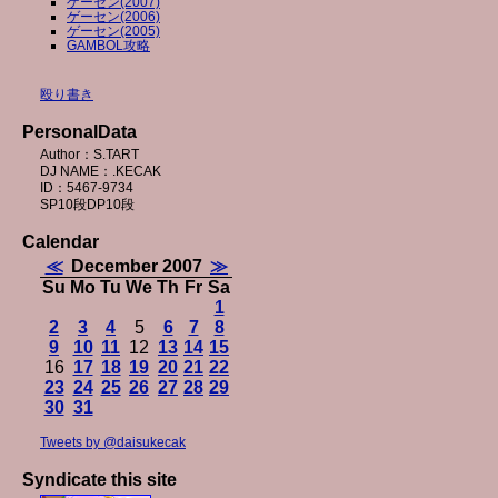
ゲーセン(2007)
ゲーセン(2006)
ゲーセン(2005)
GAMBOL攻略
殴り書き
PersonalData
Author：S.TART
DJ NAME：.KECAK
ID：5467-9734
SP10段DP10段
Calendar
≪
December 2007
≫
Su
Mo
Tu
We
Th
Fr
Sa
1
2
3
4
5
6
7
8
9
10
11
12
13
14
15
16
17
18
19
20
21
22
23
24
25
26
27
28
29
30
31
Tweets by @daisukecak
Syndicate this site