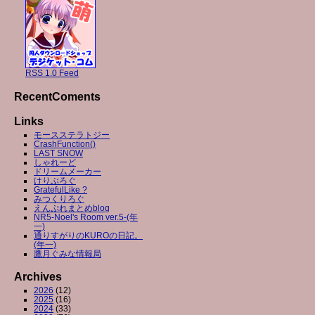
RSS 1.0 Feed
RecentComents
Links
モースステラトジー
CrashFunction()
LAST SNOW
しゃれーど
ドリームメーカー
けりぶろぐ
GratefulLike ?
みつくりろぐ
えんぷれまとめblog
NR5-Noel's Room ver.5-(年
一)
通りすがりのKUROの日記。
(年一)
鷹月ぐみな情報局
Archives
2026
(12)
2025
(16)
2024
(33)