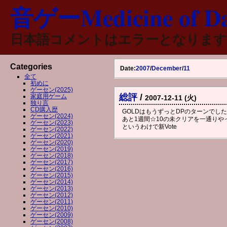
音ゲーMedicine of Da
日本語コメントはエラーとなります
Categories
Date:
2007
/
December
/
11
全て
初めに
ゲーセン(2025)
総評
/
家庭用ゲーム
2007-12-11 (火)
独り言
CD購入歴
GOLDはもうずっとDPのターンでし
ゲーセン(2024)
あと1週間☆10の未クリアを一通りや
ゲーセン(2023)
というわけで新Vote
ゲーセン(2022)
ゲーセン(2021)
ゲーセン(2020)
ゲーセン(2019)
ゲーセン(2018)
ゲーセン(2017)
ゲーセン(2016)
ゲーセン(2015)
ゲーセン(2014)
ゲーセン(2013)
ゲーセン(2012)
ゲーセン(2011)
ゲーセン(2010)
ゲーセン(2009)
ゲーセン(2008)